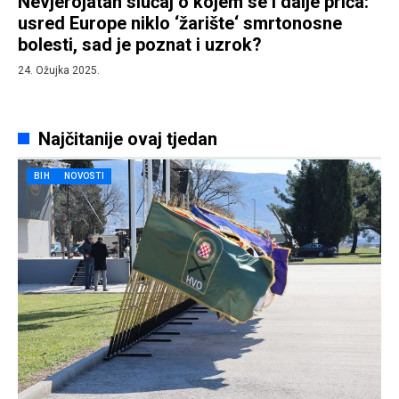
Nevjerojatan slučaj o kojem se i dalje priča:
usred Europe niklo ‘žarište‘ smrtonosne
bolesti, sad je poznat i uzrok?
24. Ožujka 2025.
Najčitanije ovaj tjedan
BIH
NOVOSTI