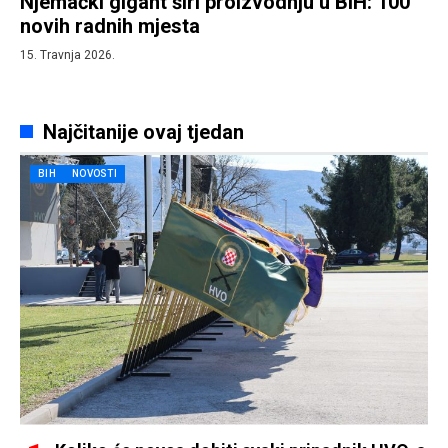
Njemački gigant širi proizvodnju u BiH: 100
novih radnih mjesta
15. Travnja 2026.
Najčitanije ovaj tjedan
BIH
NOVOSTI