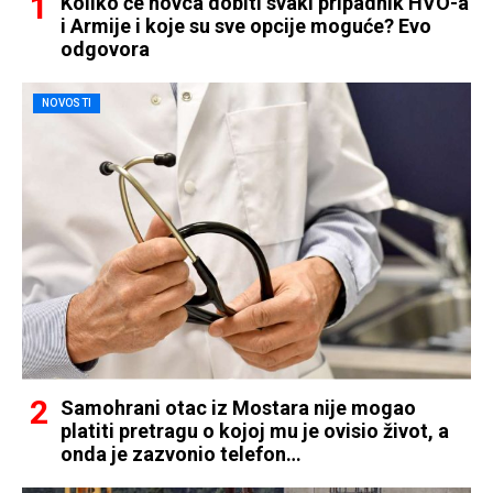
Koliko će novca dobiti svaki pripadnik HVO-a
i Armije i koje su sve opcije moguće? Evo
odgovora
NOVOSTI
Samohrani otac iz Mostara nije mogao
platiti pretragu o kojoj mu je ovisio život, a
onda je zazvonio telefon…