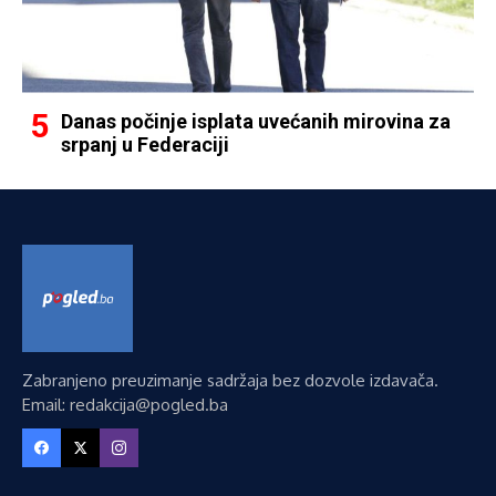
Danas počinje isplata uvećanih mirovina za
srpanj u Federaciji
Zabranjeno preuzimanje sadržaja bez dozvole izdavača.
Email: redakcija@pogled.ba