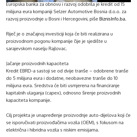
Europska banka za obnovu i razvoj odobrila je kredit od 15
milijuna eura kompaniji Selzer Automotive Bosnia d.o.o. za
razvoj proizvodnje u Bosni i Hercegovini, piše
BiznisInfo.ba.
Riječ je o značajnoj investiciji koja će biti realizirana u
proizvodnom pogonu kompanije čije je sjedište u
sarajevskom naselju Rajlovac.
Jačanje proizvodnih kapaciteta
Kredit EBRD-a sastoji se od dvije tranše – odobrene tranše
do 5 milijuna eura i dodatne, neobavezne tranše do 10
milijuna eura. Sredstva će biti usmjerena na financiranje
kapitalnih ulaganja (capex), odnosno širenje proizvodnih
kapaciteta kompanije.
Cilj projekta je unapređenje proizvodnje auto-dijelova koji će
se isporučivati proizvođačima vozila (OEM), s fokusom na
električna i hibridna vozila s niskim emisijama.