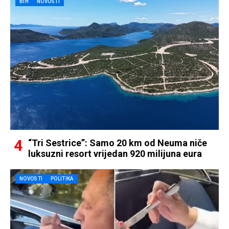
BIH
NOVOSTI
“Tri Sestrice”: Samo 20 km od Neuma niče
luksuzni resort vrijedan 920 milijuna eura
NOVOSTI
POLITIKA