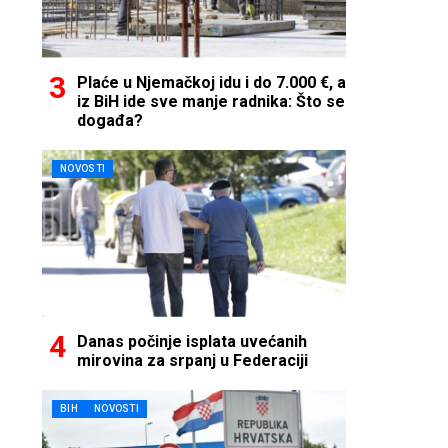
Plaće u Njemačkoj idu i do 7.000 €, a
iz BiH ide sve manje radnika: Što se
događa?
NOVOSTI
Danas počinje isplata uvećanih
mirovina za srpanj u Federaciji
BIH
NOVOSTI