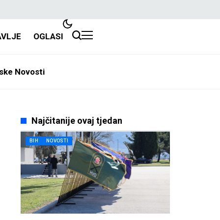
AVLJE
OGLASI
ske Novosti
Najčitanije ovaj tjedan
BIH
NOVOSTI