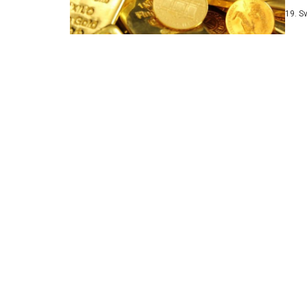
trili
19. S