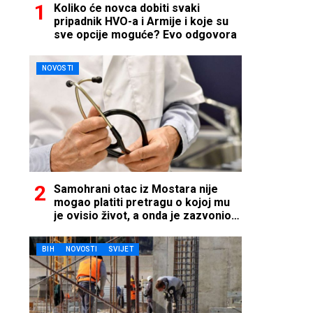
Koliko će novca dobiti svaki
pripadnik HVO-a i Armije i koje su
sve opcije moguće? Evo odgovora
NOVOSTI
Samohrani otac iz Mostara nije
mogao platiti pretragu o kojoj mu
je ovisio život, a onda je zazvonio
telefon…
BIH
NOVOSTI
SVIJET