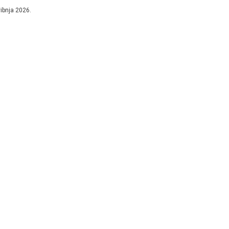
juna do 2...
vibnja 2026.