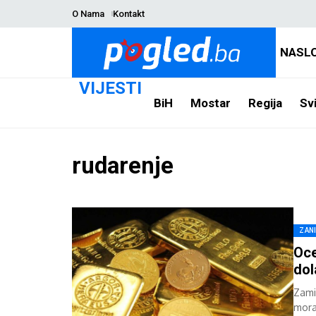
O Nama
Kontakt
NASL
VIJESTI
BiH
Mostar
Regija
Svi
rudarenje
ZAN
Oce
dol
Zamis
mora