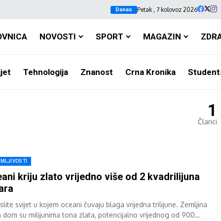
Petak , 7 kolovoz 2026
Danas
OVNICA
NOVOSTI
SPORT
MAGAZIN
ZDR
jet
Tehnologija
Znanost
Crna Kronika
Student
1
Članci
IMLJIVOSTI
ani kriju zlato vrijedno više od 2 kvadrilijuna
ara
lite svijet u kojem oceani čuvaju blaga vrijedna trilijune. Zemljina
 dom su milijunima tona zlata, potencijalno vrijednog od 900