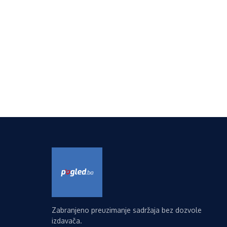
Zabranjeno preuzimanje sadržaja bez dozvole
izdavača.