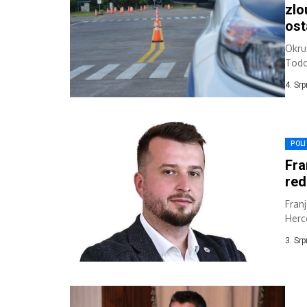
zlo
ost
Okru
Todor
4. Sr
POLI
Fra
red
Fran
Herc
hrva
3. Sr