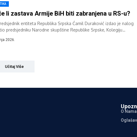
TIKA
e li zastava Armije BiH biti zabranjena u RS-u?
redsjednik entiteta Republika Srpska Ćamil Duraković izdao je nalog
utio predsjedniku Narodne skupštine Republike Srpske, Kolegiju
 i predsjednicima zastupničkih klubova zahtjev...
pnja 2026.
Učitaj Više
Upozn
O Nama
Oglašav