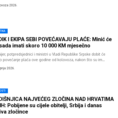
da okupirani...
lovoza 2026.
TIKA
IK I EKIPA SEBI POVEĆAVAJU PLAĆE: Minić će
sada imati skoro 10 000 KM mjesečno
jer, potpredsjednici i ministri u Vladi Republike Srpske dobit će
o povećanje plaća ove godine od kolovoza, nakon što su im
nja već...
rpnja 2026.
OSTI
DIŠNJICA NAJVEĆEG ZLOČINA NAD HRVATIMA
IH: Pobijene su cijele obitelji, Srbija i danas
iva zločince