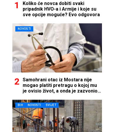
Koliko će novca dobiti svaki
pripadnik HVO-a i Armije i koje su
sve opcije moguće? Evo odgovora
NOVOSTI
Samohrani otac iz Mostara nije
mogao platiti pretragu o kojoj mu
je ovisio život, a onda je zazvonio
telefon…
BIH
NOVOSTI
SVIJET