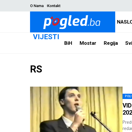
O Nama
Kontakt
NASL
VIJESTI
BiH
Mostar
Regija
Svi
RS
POLI
VID
202
Pred
reda