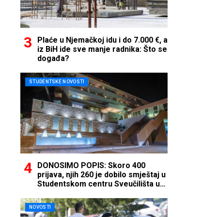
Plaće u Njemačkoj idu i do 7.000 €, a
iz BiH ide sve manje radnika: Što se
događa?
STUDENTSKE NOVOSTI
DONOSIMO POPIS: Skoro 400
prijava, njih 260 je dobilo smještaj u
Studentskom centru Sveučilišta u
Mostaru
NOVOSTI