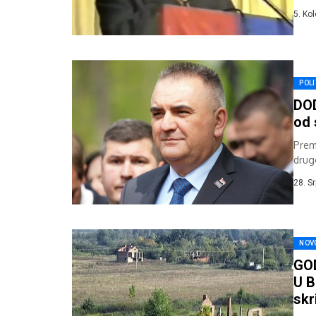
do ta
5. Ko
POLI
DOD
od 
Premi
drug
prima
28. S
NOV
GO
U B
skr