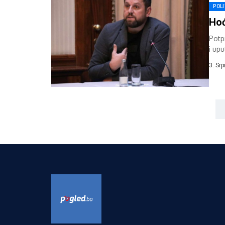
POLI
Hoć
Potp
i up
NSRS
3. Sr