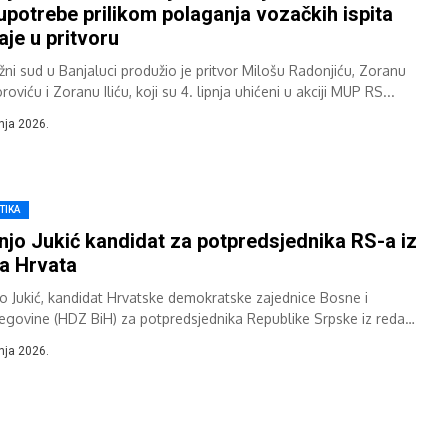
upotrebe prilikom polaganja vozačkih ispita
aje u pritvoru
žni sud u Banjaluci produžio je pritvor Milošu Radonjiću, Zoranu
oviću i Zoranu Iliću, koji su 4. lipnja uhićeni u akciji MUP RS...
pnja 2026.
TIKA
njo Jukić kandidat za potpredsjednika RS-a iz
a Hrvata
jo Jukić, kandidat Hrvatske demokratske zajednice Bosne i
egovine (HDZ BiH) za potpredsjednika Republike Srpske iz reda
tskog naroda, imat će podršku i...
pnja 2026.