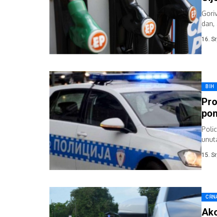
Gori
dan,
16. S
BIH
Pro
pom
Polic
unut
opera
15. S
CRN
Akc