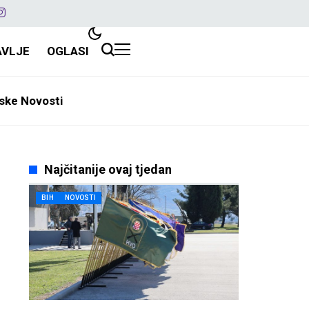
AVLJE
OGLASI
ske Novosti
Najčitanije ovaj tjedan
BIH
NOVOSTI