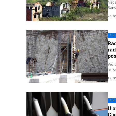
Napad
Sans
Mata
25. S
BIH
Rad
rad
po
Već 
to z
dani 
19. S
BIH
U o
Cij