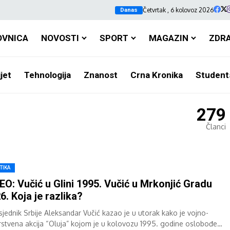
Četvrtak , 6 kolovoz 2026
Danas
OVNICA
NOVOSTI
SPORT
MAGAZIN
ZDR
jet
Tehnologija
Znanost
Crna Kronika
Student
279
Članci
TIKA
EO: Vučić u Glini 1995. Vučić u Mrkonjić Gradu
6. Koja je razlika?
sjednik Srbije Aleksandar Vučić kazao je u utorak kako je vojno-
rstvena akcija “Oluja” kojom je u kolovozu 1995. godine oslobođen