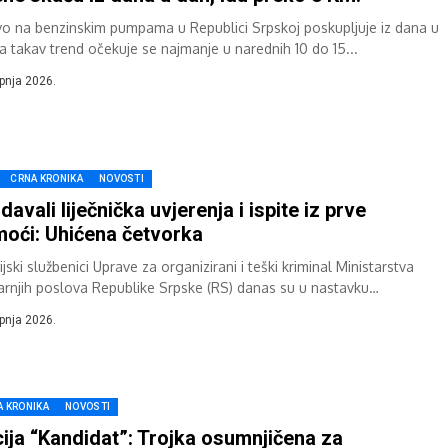
vo na benzinskim pumpama u Republici Srpskoj poskupljuje iz dana u
 a takav trend očekuje se najmanje u narednih 10 do 15...
rpnja 2026.
CRNA KRONIKA
NOVOSTI
davali liječnička uvjerenja i ispite iz prve
oći: Uhićena četvorka
ijski službenici Uprave za organizirani i teški kriminal Ministarstva
arnjih poslova Republike Srpske (RS) danas su u nastavku
tivne akcije „Cilj“, na području...
rpnja 2026.
A KRONIKA
NOVOSTI
ija “Kandidat”: Trojka osumnjičena za