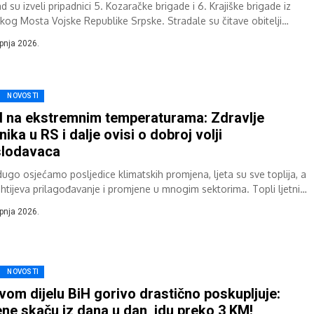
 su izveli pripadnici 5. Kozaračke brigade i 6. Krajiške brigade iz
kog Mosta Vojske Republike Srpske. Stradale su čitave obitelji
novića, Buzuka,...
rpnja 2026.
NOVOSTI
 na ekstremnim temperaturama: Zdravlje
nika u RS i dalje ovisi o dobroj volji
slodavaca
dugo osjećamo posljedice klimatskih promjena, ljeta su sve toplija, a
ahtijeva prilagođavanje i promjene u mnogim sektorima. Topli ljetni
posebice...
rpnja 2026.
NOVOSTI
vom dijelu BiH gorivo drastično poskupljuje:
ene skaču iz dana u dan, idu preko 3 KM!