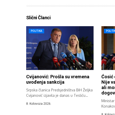
Slični Članci
POLITIKA
POLITI
Cvijanović: Prošla su vremena
Ćosić
uvođenja sankcija
Nije va
ali mo
Srpska članica Predsjedništva BiH Željka
dogovo
Cvijanović izjavila je danas u Tesliću
da...
Ministar
8. Kolovoza 2026.
Konakovi
8. Kolovo