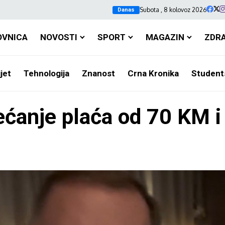
Subota , 8 kolovoz 2026
Danas
OVNICA
NOVOSTI
SPORT
MAGAZIN
ZDR
jet
Tehnologija
Znanost
Crna Kronika
Student
ćanje plaća od 70 KM i 
u