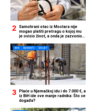
Samohrani otac iz Mostara nije
mogao platiti pretragu o kojoj mu
je ovisio život, a onda je zazvonio
telefon…
BIH
NOVOSTI
SVIJET
Plaće u Njemačkoj idu i do 7.000 €, a
iz BiH ide sve manje radnika: Što se
događa?