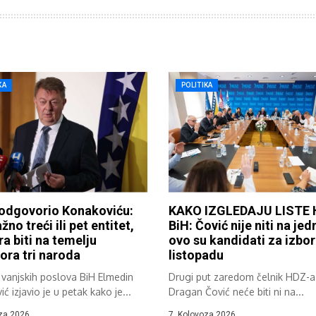
KA
POLITIKA
 odgovorio Konakoviću:
KAKO IZGLEDAJU LISTE 
žno treći ili pet entitet,
BiH: Čović nije niti na jed
ra biti na temelju
ovo su kandidati za izbor
ra tri naroda
listopadu
 vanjskih poslova BiH Elmedin
Drugi put zaredom čelnik HDZ-a
ć izjavio je u petak kako je...
Dragan Čović neće biti ni na...
za 2026.
7. Kolovoza 2026.