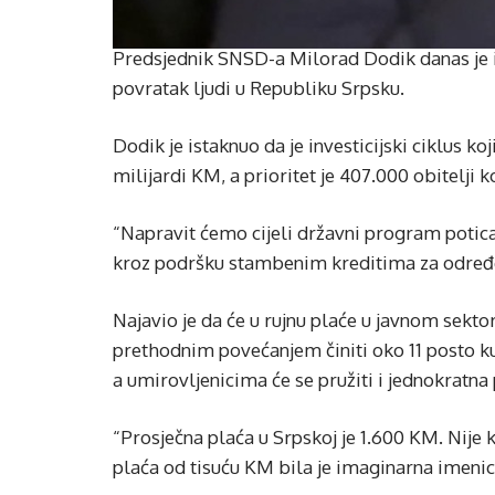
Predsjednik SNSD-a Milorad Dodik danas je iz
povratak ljudi u Republiku Srpsku.
Dodik je istaknuo da je investicijski ciklus ko
milijardi KM, a prioritet je 407.000 obitelji k
“Napravit ćemo cijeli državni program potica
kroz podršku stambenim kreditima za određen
Najavio je da će u rujnu plaće u javnom sekto
prethodnim povećanjem činiti oko 11 posto k
a umirovljenicima će se pružiti i jednokratn
“Prosječna plaća u Srpskoj je 1.600 KM. Nije 
plaća od tisuću KM bila je imaginarna imenica