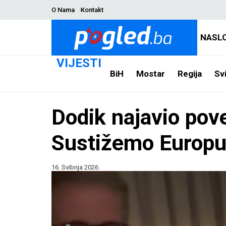
O Nama
Kontakt
NASL
VIJESTI
BiH
Mostar
Regija
Svi
Dodik najavio pove
Sustižemo Europ
16. Svibnja 2026.