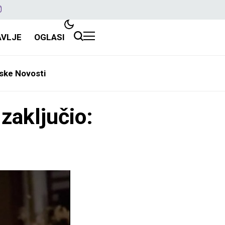
AVLJE
OGLASI
ske Novosti
zaključio: