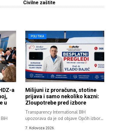
Civilne zaštite
POLITIKA
HDZ-a
Milijuni iz proračuna, stotine
noj,
prijava i samo nekoliko kazni:
e u
Zloupotrebe pred izbore
Transparency International BIH
 BiH
upozorava da je od objave Općih izbora
zabilježeno oko...
7. Kolovoza 2026.