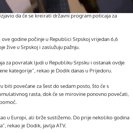
javio da će se kreirati državni program poticaja za
ji ove godine počinje u Republici Srpskoj vrijedan 6,6
oje žive u Srpskoj i zaslužuju pažnju.
ja za povratak ljudi u Republiku Srpsku i ostanak ovdje
e kategorije”, rekao je Dodik danas u Prijedoru.
ru biti povećane za šest do sedam posto, što će s
umulativnog rasta, dok će se mirovine ponovno povećati,
a pomoć.
kao u Europi, ali brže sustižemo. Do prije nekoliko godina
”, rekao je Dodik, javlja ATV.