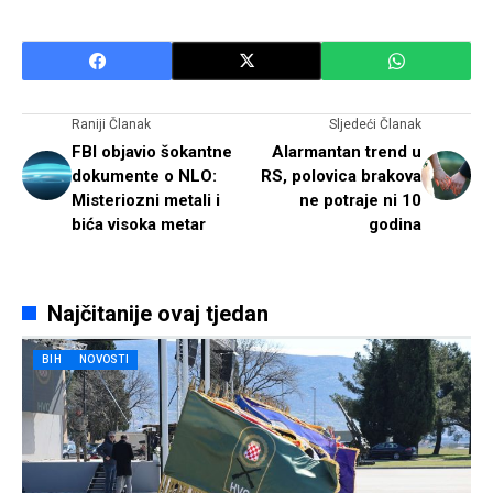
Raniji Članak
Sljedeći Članak
FBI objavio šokantne
Alarmantan trend u
dokumente o NLO:
RS, polovica brakova
Misteriozni metali i
ne potraje ni 10
bića visoka metar
godina
Najčitanije ovaj tjedan
BIH
NOVOSTI