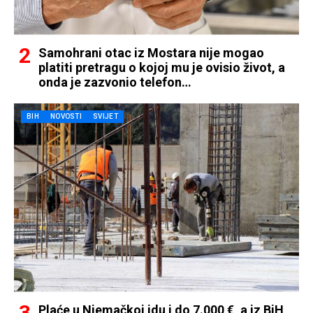
Samohrani otac iz Mostara nije mogao
platiti pretragu o kojoj mu je ovisio život, a
onda je zazvonio telefon…
BIH
NOVOSTI
SVIJET
Plaće u Njemačkoj idu i do 7.000 €, a iz BiH