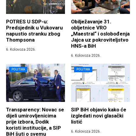
POTRES U SDP-u:
Obilježavanje 31.
Predsjednik u Vukovaru
obljetnice VRO
napustio stranku zbog
„Maestral“ i oslobođenja
Thompsona
Jajca uz pokroviteljstvo
HNS-a BiH
6. Kolovoza 2026.
6. Kolovoza 2026.
POLITIKA
POLITIKA
Transparency: Novac se
SIP BiH objavio kako će
dijeli umirovljenicima
izgledati novi glasački
prije izbora, Dodik
listić
koristi institucije, a SIP
6. Kolovoza 2026.
BiH šuti o svemu