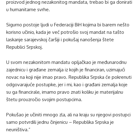
proizvod jednog nezakonitog mandata, trebao bi ga donirati
u humanitarne svrhe.
Sigurno postoje ljudi u Federaciji BiH kojima bi barem nešto
korisno učinio, kada je već potrošio svoj mandat na tašto
laskanje sarajevskoj čaršiji i pokušaj nanošenja štete
Republici Srpskoj.
U svom nezakonitom mandatu opljačkao je međunarodnu
zajednicu i građane zemalja iz kojih je financiran, uzimajući
novac na koji nije imao pravo. Republika Srpska će pokrenuti
odgovarajuće postupke, jer i mi, kao i građani zemalja koje
su ga financirale, imamo pravo znati koliku je materijalnu
štetu prouzročio svojim postupcima.
Pokušao je učiniti mnogo zla, ali na kraju su njegovi postupci
samo potvrdili jednu činjenicu – Republika Srpska je
neuništiva.”