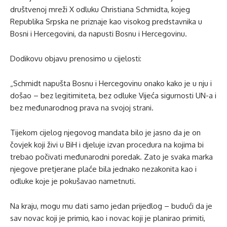
društvenoj mreži X odluku Christiana Schmidta, kojeg
Republika Srpska ne priznaje kao visokog predstavnika u
Bosni i Hercegovini, da napusti Bosnu i Hercegovinu.
Dodikovu objavu prenosimo u cijelosti:
„Schmidt napušta Bosnu i Hercegovinu onako kako je u nju i
došao – bez legitimiteta, bez odluke Vijeća sigurnosti UN-a i
bez međunarodnog prava na svojoj strani.
Tijekom cijelog njegovog mandata bilo je jasno da je on
čovjek koji živi u BiH i djeluje izvan procedura na kojima bi
trebao počivati ​​međunarodni poredak. Zato je svaka marka
njegove pretjerane plaće bila jednako nezakonita kao i
odluke koje je pokušavao nametnuti.
Na kraju, mogu mu dati samo jedan prijedlog – budući da je
sav novac koji je primio, kao i novac koji je planirao primiti,