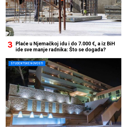
Plaće u Njemačkoj idu i do 7.000 €, a iz BiH
ide sve manje radnika: Što se događa?
STUDENTSKE NOVOSTI