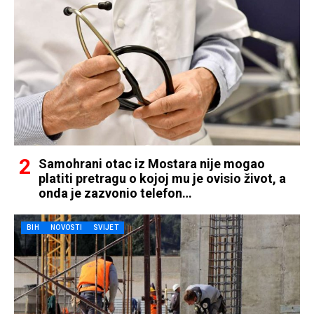
Samohrani otac iz Mostara nije mogao
platiti pretragu o kojoj mu je ovisio život, a
onda je zazvonio telefon…
BIH
NOVOSTI
SVIJET