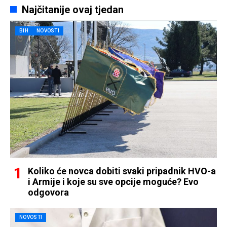
Najčitanije ovaj tjedan
BIH
NOVOSTI
Koliko će novca dobiti svaki pripadnik HVO-a
i Armije i koje su sve opcije moguće? Evo
odgovora
NOVOSTI