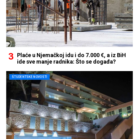
Plaće u Njemačkoj idu i do 7.000 €, a iz BiH
ide sve manje radnika: Što se događa?
STUDENTSKE NOVOSTI