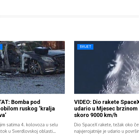
T
SVIJET
AT: Bomba pod
VIDEO: Dio rakete Space
bilom ruskog ‘kralja
udario u Mjesec brzinom
va’
skoro 9000 km/h
im satima 4. kolovoza u selu
Dio SpaceX rakete, težak oko čet
stok u Sverdlovskoj oblasti
najvjerojatnije je udario u površin