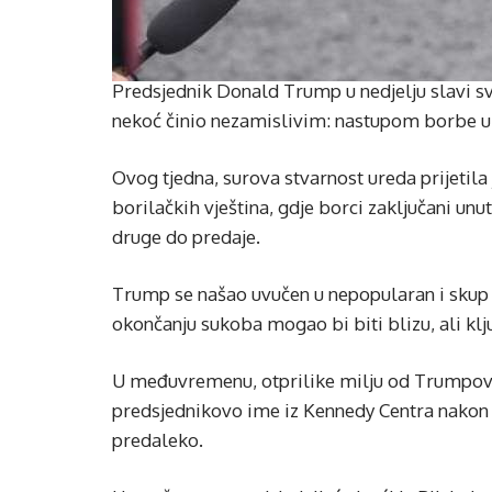
Predsjednik Donald Trump u nedjelju slavi s
nekoć činio nezamislivim: nastupom borbe u 
Ovog tjedna, surova stvarnost ureda prijetila
borilačkih vještina, gdje borci zaključani un
druge do predaje.
Trump se našao uvučen u nepopularan i skup 
okončanju sukoba mogao bi biti blizu, ali klju
U međuvremenu, otprilike milju od Trumpove
predsjednikovo ime iz Kennedy Centra nakon 
predaleko.