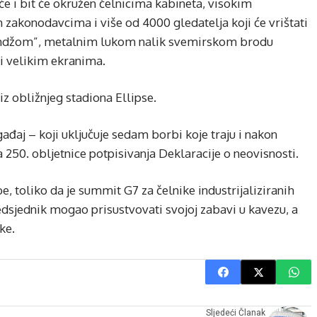
uće i bit će okružen čelnicima kabineta, visokim
zakonodavcima i više od 4000 gledatelja koji će vrištati
andžom”, metalnim lukom nalik svemirskom brodu
 velikim ekranima.
z obližnjeg stadiona Ellipse.
gađaj – koji uključuje sedam borbi koje traju i nakon
50. obljetnice potpisivanja Deklaracije o neovisnosti.
e, toliko da je summit G7 za čelnike industrijaliziranih
dsjednik mogao prisustvovati svojoj zabavi u kavezu, a
ke.
Sljedeći Članak