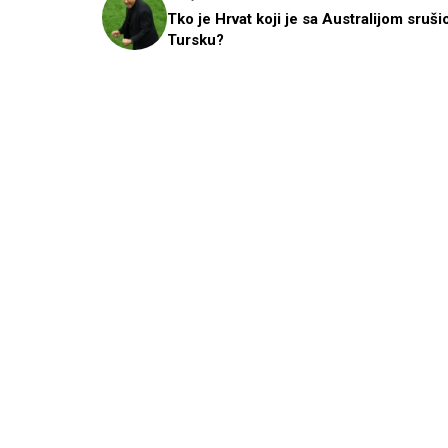
Tko je Hrvat koji je sa Australijom sruši
Tursku?