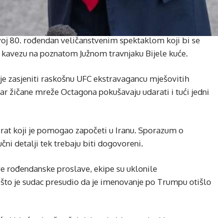
voj 80. rođendan veličanstvenim spektaklom koji bi se
kavezu na poznatom Južnom travnjaku Bijele kuće.
 je zasjeniti raskošnu UFC ekstravagancu mješovitih
utar žičane mreže Octagona pokušavaju udarati i tući jedni
rat koji je pomogao započeti u Iranu. Sporazum o
čni detalji tek trebaju biti dogovoreni.
 rođendanske proslave, ekipe su uklonile
što je sudac presudio da je imenovanje po Trumpu otišlo