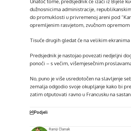
Unatoč tome, predsjednik će izaći iz Bijele k
dužnosnicima administracije, republikanskim 
do promuklosti u privremenoj areni pod “K
opremljenim rasvjetom, zvučnom opremom i
Tisuće drugih gledat će na velikim ekranima i
Predsjednik je nastojao povezati nedjeljni do
ponoći – s većim, višemjesečnim proslavama 2
No, puno je više usredotočen na slavljenje seb
zemalja odgodio svoje okupljanje kako bi pre
zatim otputovati ravno u Francusku na sastan
Podjeli
Raniji Članak