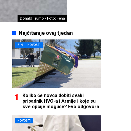
Donald Trump / Foto: Fena
Najčitanije ovaj tjedan
BIH
NOVOSTI
Koliko će novca dobiti svaki
pripadnik HVO-a i Armije i koje su
sve opcije moguće? Evo odgovora
NOVOSTI