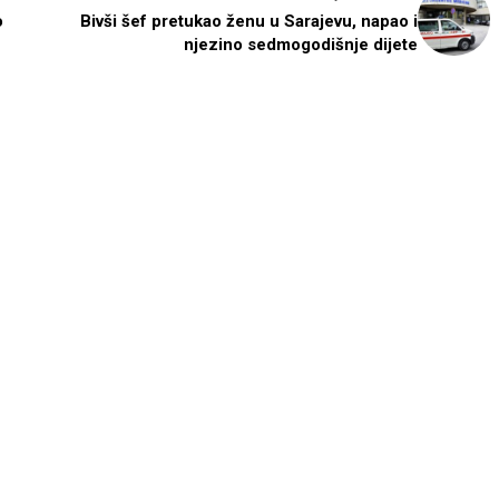
o
Bivši šef pretukao ženu u Sarajevu, napao i
njezino sedmogodišnje dijete