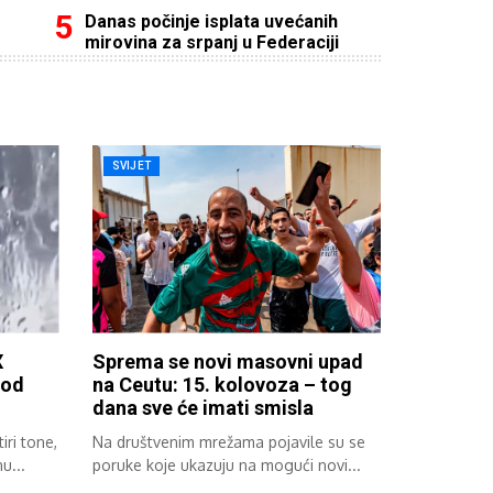
Danas počinje isplata uvećanih
mirovina za srpanj u Federaciji
SVIJET
X
Sprema se novi masovni upad
 od
na Ceutu: 15. kolovoza – tog
dana sve će imati smisla
iri tone,
Na društvenim mrežama pojavile su se
u...
poruke koje ukazuju na mogući novi...