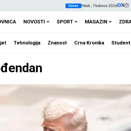
Petak , 7 kolovoz 2026
Danas
OVNICA
NOVOSTI
SPORT
MAGAZIN
ZDR
jet
Tehnologija
Znanost
Crna Kronika
Student
rođendan