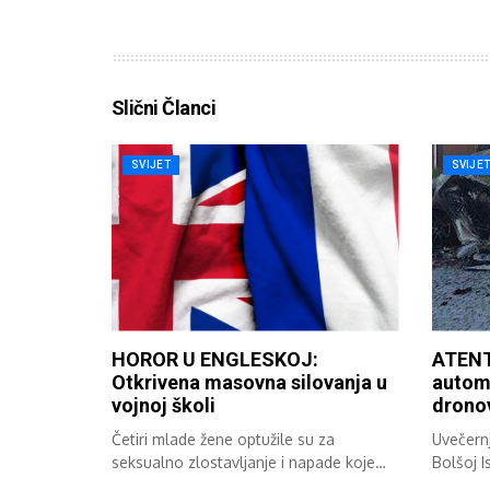
Slični Članci
SVIJET
SVIJE
HOROR U ENGLESKOJ:
ATENT
Otkrivena masovna silovanja u
automo
vojnoj školi
drono
Četiri mlade žene optužile su za
Uvečernj
seksualno zlostavljanje i napade koje
Bolšoj I
su...
kod...