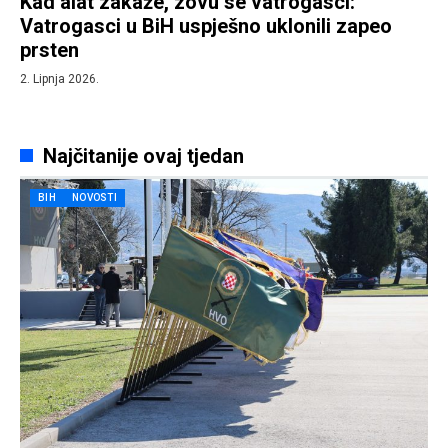
Kad alat zakaže, zovu se vatrogasci:
Vatrogasci u BiH uspješno uklonili zapeo
prsten
2. Lipnja 2026.
Najčitanije ovaj tjedan
BIH
NOVOSTI