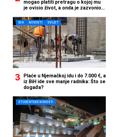
mogao platiti pretragu o kojoj mu
je ovisio život, a onda je zazvonio
telefon…
BIH
NOVOSTI
SVIJET
Plaće u Njemačkoj idu i do 7.000 €, a
iz BiH ide sve manje radnika: Što se
događa?
STUDENTSKE NOVOSTI