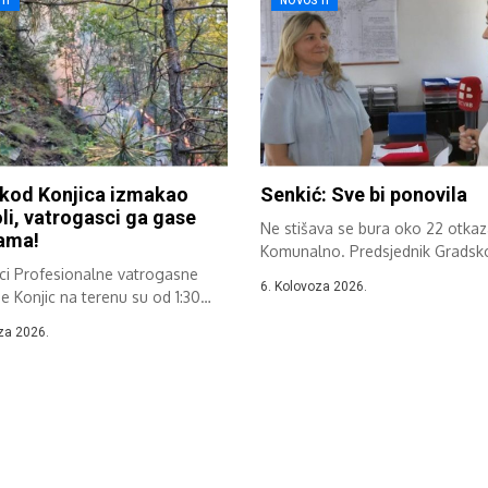
TI
NOVOSTI
 kod Konjica izmakao
Senkić: Sve bi ponovila
li, vatrogasci ga gase
Ne stišava se bura oko 22 otkaz
ama!
Komunalno. Predsjednik Gradsko
ici Profesionalne vatrogasne
6. Kolovoza 2026.
e Konjic na terenu su od 1:30
g...
za 2026.