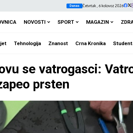
Četvrtak , 6 kolovoz 2026
Danas
OVNICA
NOVOSTI
SPORT
MAGAZIN
ZDR
jet
Tehnologija
Znanost
Crna Kronika
Student
ovu se vatrogasci: Vatr
 zapeo prsten