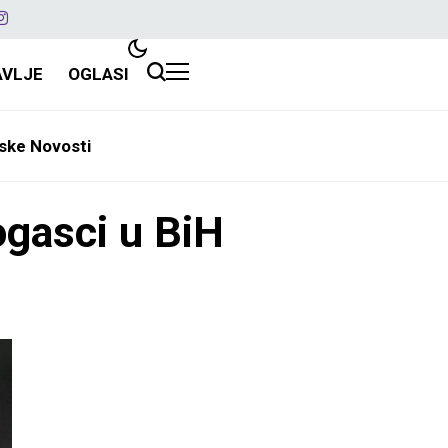
AVLJE
OGLASI
ske Novosti
ogasci u BiH