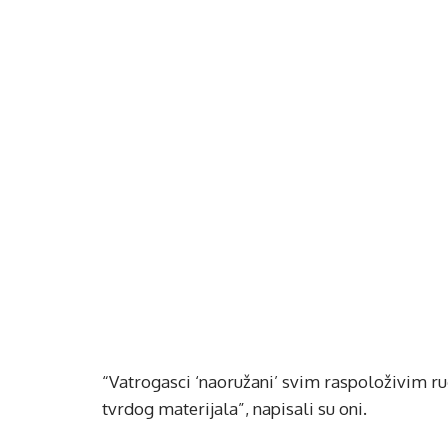
“Vatrogasci ‘naoružani’ svim raspoloživim r
tvrdog materijala”, napisali su oni.