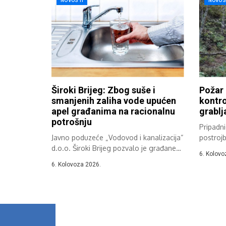
NOVOSTI
NOVOS
Široki Brijeg: Zbog suše i
Požar
smanjenih zaliha vode upućen
kontro
apel građanima na racionalnu
grablj
potrošnju
Pripadn
Javno poduzeće „Vodovod i kanalizacija“
postrojb
d.o.o. Široki Brijeg pozvalo je građane
sati zbo
6. Kolovo
na...
6. Kolovoza 2026.