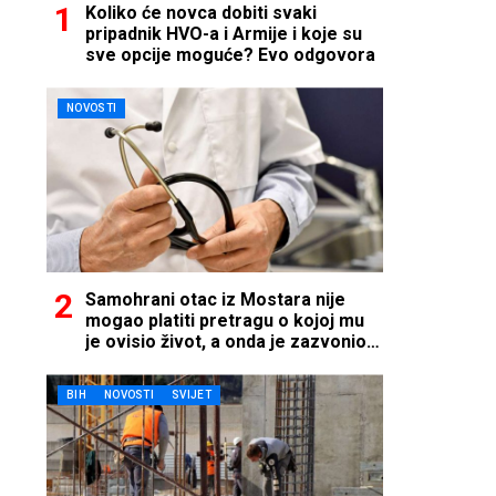
Koliko će novca dobiti svaki
pripadnik HVO-a i Armije i koje su
sve opcije moguće? Evo odgovora
NOVOSTI
Samohrani otac iz Mostara nije
mogao platiti pretragu o kojoj mu
je ovisio život, a onda je zazvonio
telefon…
BIH
NOVOSTI
SVIJET