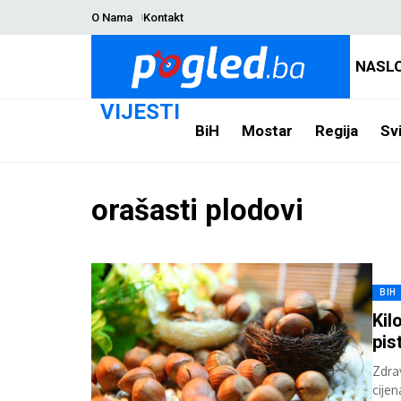
O Nama
Kontakt
NASL
VIJESTI
BiH
Mostar
Regija
Svi
orašasti plodovi
BIH
Kil
pis
Zdra
cije