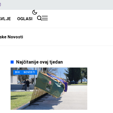
AVLJE
OGLASI
ske Novosti
Najčitanije ovaj tjedan
BIH
NOVOSTI