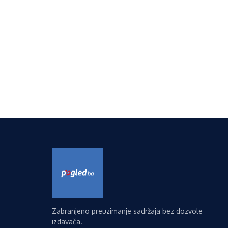
Zabranjeno preuzimanje sadržaja bez dozvole
izdavača.