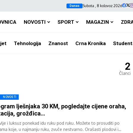
Subota , 8 kolovoz 2026
Danas
OVNICA
NOVOSTI
SPORT
MAGAZIN
ZDR
jet
Tehnologija
Znanost
Crna Kronika
Student
2
Članci
NOVOSTI
ogram lješnjaka 30 KM, pogledajte cijene oraha,
tacija, grožđica…
vlje i luksuz ponekad idu ruku pod ruku. Možete to prosuditi po
nama koje, u najmanju ruku, zvuče nestvarno. Orašasti plodovi i