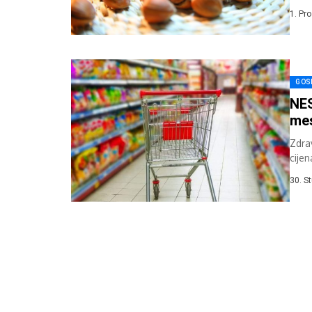
suho.
1. Pr
GOS
NES
me
Zdra
cije
30. S