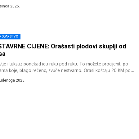
..
osinca 2025.
PODARSTVO
TAVRNE CIJENE: Orašasti plodovi skuplji od
sa
vlje i luksuz ponekad idu ruku pod ruku. To možete procijeniti po
nama koje, blago rečeno, zvuče nestvarno. Orasi koštaju 20 KM po...
tudenoga 2025.