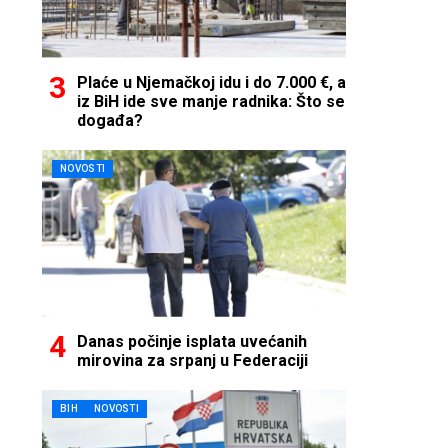
Plaće u Njemačkoj idu i do 7.000 €, a
iz BiH ide sve manje radnika: Što se
događa?
NOVOSTI
Danas počinje isplata uvećanih
mirovina za srpanj u Federaciji
BIH
NOVOSTI