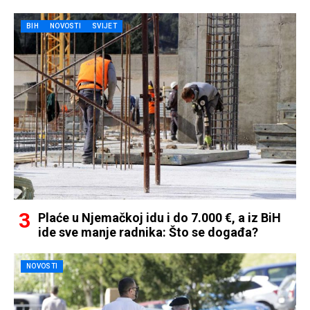
BIH
NOVOSTI
SVIJET
Plaće u Njemačkoj idu i do 7.000 €, a iz BiH
ide sve manje radnika: Što se događa?
NOVOSTI