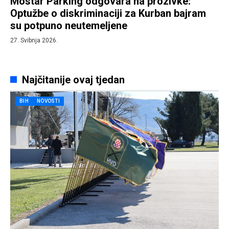
Mostar Parking odgovara na prozivke:
Optužbe o diskriminaciji za Kurban bajram
su potpuno neutemeljene
27. Svibnja 2026.
Najčitanije ovaj tjedan
BIH
NOVOSTI