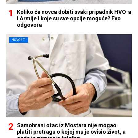
Koliko će novca dobiti svaki pripadnik HVO-a
i Armije i koje su sve opcije moguće? Evo
odgovora
NOVOSTI
Samohrani otac iz Mostara nije mogao
platiti pretragu o kojoj mu je ovisio život, a