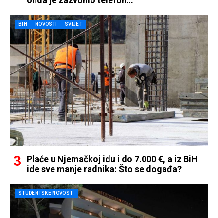
onda je zazvonio telefon…
BIH
NOVOSTI
SVIJET
Plaće u Njemačkoj idu i do 7.000 €, a iz BiH
ide sve manje radnika: Što se događa?
STUDENTSKE NOVOSTI