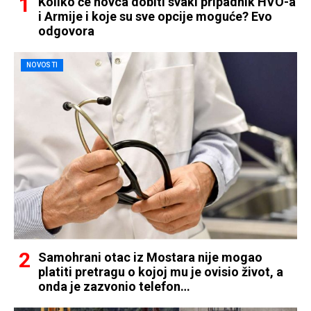
Koliko će novca dobiti svaki pripadnik HVO-a
i Armije i koje su sve opcije moguće? Evo
odgovora
NOVOSTI
Samohrani otac iz Mostara nije mogao
platiti pretragu o kojoj mu je ovisio život, a
onda je zazvonio telefon…