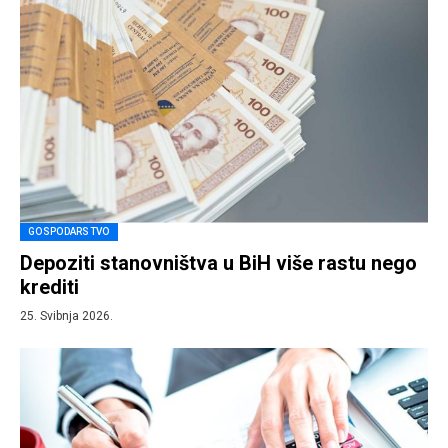
GOSPODARSTVO
Depoziti stanovništva u BiH više rastu nego
krediti
25. Svibnja 2026.