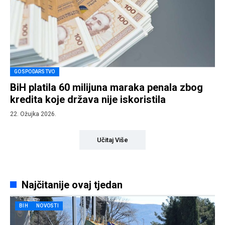
GOSPODARSTVO
BiH platila 60 milijuna maraka penala zbog
kredita koje država nije iskoristila
22. Ožujka 2026.
Učitaj Više
Najčitanije ovaj tjedan
BIH
NOVOSTI