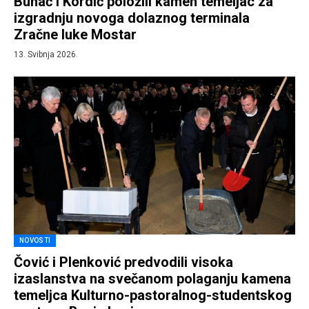
Buhač i Kordić položili kamen temeljac za
izgradnju novoga dolaznog terminala
Zračne luke Mostar
13. Svibnja 2026.
NOVOSTI
Čović i Plenković predvodili visoka
izaslanstva na svečanom polaganju kamena
temeljca Kulturno-pastoralnog-studentskog