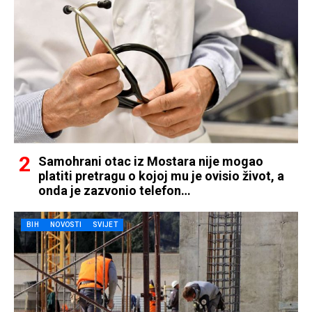
Samohrani otac iz Mostara nije mogao
platiti pretragu o kojoj mu je ovisio život, a
onda je zazvonio telefon…
BIH
NOVOSTI
SVIJET