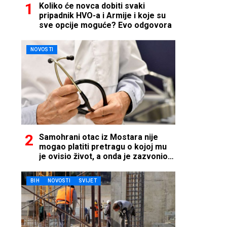
Koliko će novca dobiti svaki
pripadnik HVO-a i Armije i koje su
sve opcije moguće? Evo odgovora
NOVOSTI
Samohrani otac iz Mostara nije
mogao platiti pretragu o kojoj mu
je ovisio život, a onda je zazvonio
telefon…
BIH
NOVOSTI
SVIJET