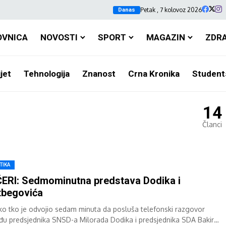
Petak , 7 kolovoz 2026
Danas
OVNICA
NOVOSTI
SPORT
MAGAZIN
ZDR
jet
Tehnologija
Znanost
Crna Kronika
Student
14
Članci
TIKA
ERI: Sedmominutna predstava Dodika i
tbegovića
ko tko je odvojio sedam minuta da posluša telefonski razgovor
đu predsjednika SNSD-a Milorada Dodika i predsjednika SDA Bakira