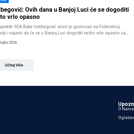
TIKA
tbegović: Ovih dana u Banjoj Luci će se dogoditi
to vrlo opasno
sjednik SDA Bakir Izetbegović sinoć je gostovao na Federalnoj
iziji i najavio da će se u Banjoj Luci dogoditi nešto vrlo opasno za...
žujka 2026.
Učitaj Više
Upozn
O Nama
Oglašav