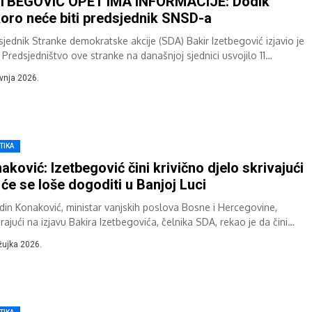
ETBEGOVIĆ OPET IMA INFORMACIJE: Dodik
oro neće biti predsjednik SNSD-a
sjednik Stranke demokratske akcije (SDA) Bakir Izetbegović izjavio je
 Predsjedništvo ove stranke na današnjoj sjednici usvojilo 11
učaka koji se odnose...
avnja 2026.
TIKA
aković: Izetbegović čini krivično djelo skrivajući
 će se loše dogoditi u Banjoj Luci
din Konaković, ministar vanjskih poslova Bosne i Hercegovine,
rajući na izjavu Bakira Izetbegovića, čelnika SDA, rekao je da čini
no djelo jer bi...
žujka 2026.