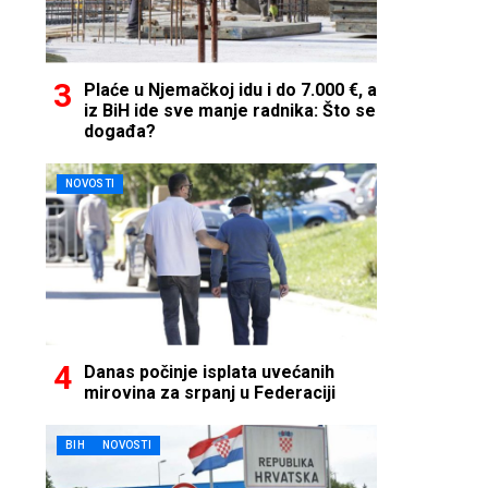
Plaće u Njemačkoj idu i do 7.000 €, a
iz BiH ide sve manje radnika: Što se
događa?
NOVOSTI
Danas počinje isplata uvećanih
mirovina za srpanj u Federaciji
BIH
NOVOSTI