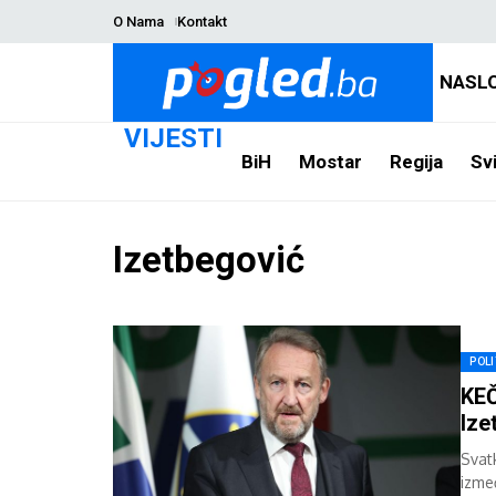
O Nama
Kontakt
NASL
VIJESTI
BiH
Mostar
Regija
Svi
Izetbegović
POLI
KEČ
Ize
Svat
izme