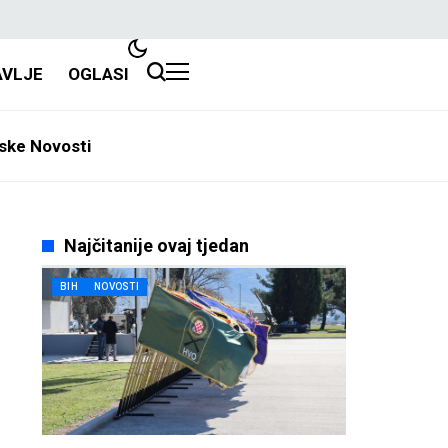
AVLJE
OGLASI
ske Novosti
Najčitanije ovaj tjedan
BIH
NOVOSTI