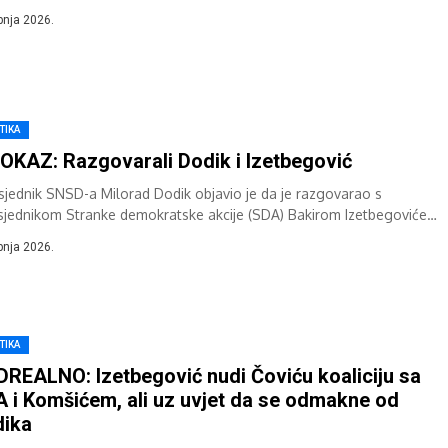
begovića mogao je saznati...
ipnja 2026.
TIKA
OKAZ: Razgovarali Dodik i Izetbegović
sjednik SNSD-a Milorad Dodik objavio je da je razgovarao s
sjednikom Stranke demokratske akcije (SDA) Bakirom Izetbegovićem
n međusobnih političkih poruka koje su...
ipnja 2026.
TIKA
REALNO: Izetbegović nudi Čoviću koaliciju sa
 i Komšićem, ali uz uvjet da se odmakne od
dika