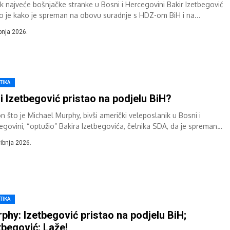
ik najveće bošnjačke stranke u Bosni i Hercegovini Bakir Izetbegović
o je kako je spreman na obovu suradnje s HDZ-om BiH i na...
ipnja 2026.
TIKA
li Izetbegović pristao na podjelu BiH?
n što je Michael Murphy, bivši američki veleposlanik u Bosni i
egovini, “optužio” Bakira Izetbegovića, čelnika SDA, da je spreman
odjelu Bosne...
vibnja 2026.
TIKA
phy: Izetbegović pristao na podjelu BiH;
tbegović: Laže!