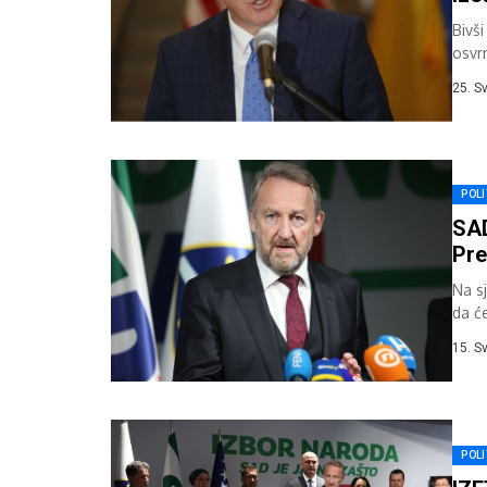
Bivš
osvr
je am
25. S
POLI
SAD
Pre
Na s
da ć
stran
15. S
POLI