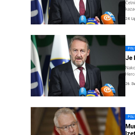
Čeln
kaza
24. L
POLI
Je 
Nako
Herc
na p
26. S
POLI
Mur
Ize