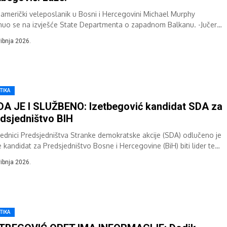
i američki veleposlanik u Bosni i Hercegovini Michael Murphy
nuo se na izvješće State Departmenta o zapadnom Balkanu. -Jučer
erička administracija podnijela...
vibnja 2026.
TIKA
A JE I SLUŽBENO: Izetbegović kandidat SDA za
dsjedništvo BIH
jednici Predsjedništva Stranke demokratske akcije (SDA) odlučeno je
e kandidat za Predsjedništvo Bosne i Hercegovine (BiH) biti lider te
ke Bakir...
vibnja 2026.
TIKA