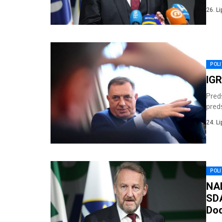
Izet
26. L
POLI
IGR
Pred
pred
nako
24. L
POLI
NAD
SDA
Do