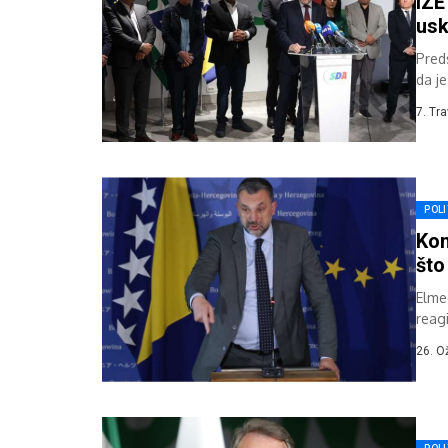
IZ
usk
Pred
da je
zaklj
7. Tr
POLI
Kon
što
Elme
reagi
kazne
26. O