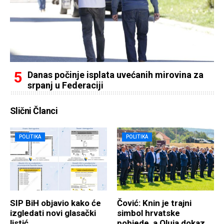
Danas počinje isplata uvećanih mirovina za
srpanj u Federaciji
Slični Članci
POLITIKA
POLITIKA
SIP BiH objavio kako će
Čović: Knin je trajni
izgledati novi glasački
simbol hrvatske
listić
pobjede, a Oluja dokaz