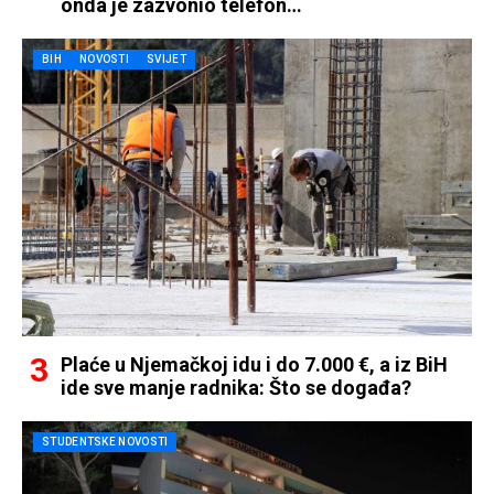
onda je zazvonio telefon…
BIH
NOVOSTI
SVIJET
Plaće u Njemačkoj idu i do 7.000 €, a iz BiH
ide sve manje radnika: Što se događa?
STUDENTSKE NOVOSTI