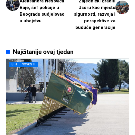
Aleksandra Nešovića
Zajednički graditi
Baje, šef policije u
Usoru kao mjesto
Beogradu sudjelovao
sigurnosti, razvoja i
u ubojstvu
perspektive za
buduće generacije
Najčitanije ovaj tjedan
BIH
NOVOSTI