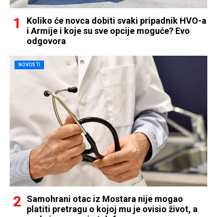
Koliko će novca dobiti svaki pripadnik HVO-a
i Armije i koje su sve opcije moguće? Evo
odgovora
NOVOSTI
Samohrani otac iz Mostara nije mogao
platiti pretragu o kojoj mu je ovisio život, a