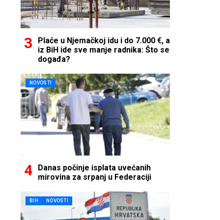
Plaće u Njemačkoj idu i do 7.000 €, a
iz BiH ide sve manje radnika: Što se
događa?
NOVOSTI
Danas počinje isplata uvećanih
mirovina za srpanj u Federaciji
BIH
NOVOSTI