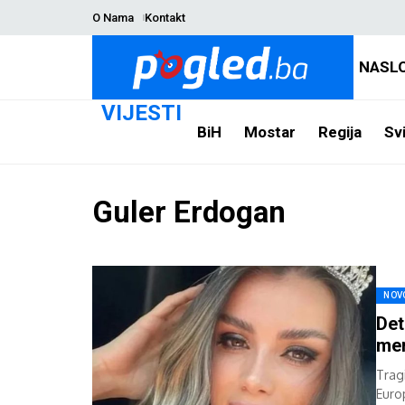
O Nama
Kontakt
NASL
VIJESTI
BiH
Mostar
Regija
Svi
Guler Erdogan
NOV
Det
men
Trag
Euro