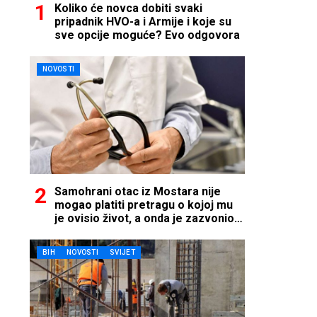
Koliko će novca dobiti svaki
pripadnik HVO-a i Armije i koje su
sve opcije moguće? Evo odgovora
NOVOSTI
Samohrani otac iz Mostara nije
mogao platiti pretragu o kojoj mu
je ovisio život, a onda je zazvonio
telefon…
BIH
NOVOSTI
SVIJET