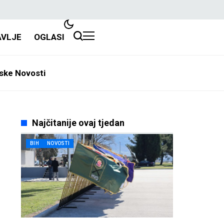
AVLJE
OGLASI
ske Novosti
Najčitanije ovaj tjedan
BIH
NOVOSTI