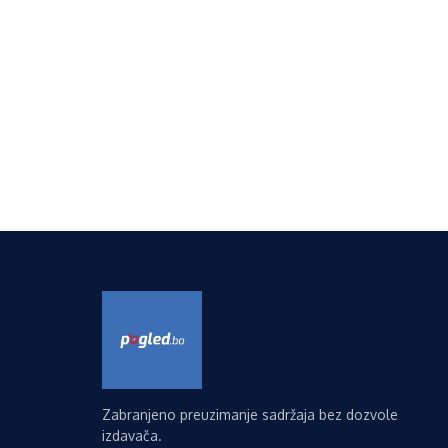
Zabranjeno preuzimanje sadržaja bez dozvole
izdavača.