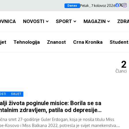
Petak , 7 kolovoz 2026
Danas
OVNICA
NOVOSTI
SPORT
MAGAZIN
ZDR
jet
Tehnologija
Znanost
Crna Kronika
Student
2
Članci
OSTI
SVIJET
alji života poginule misice: Borila se sa
talnim zdravljem, patila od depresije…
ična smrt 27-godišnje Guler Erdogan, koja je nosila titulu Miss
pe-Kosovo i Miss Balkana 2022, potresla je svijet manekenstva.