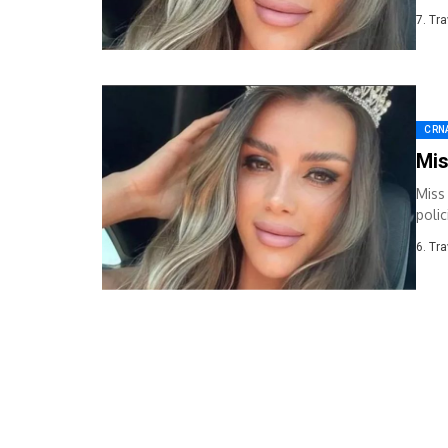
Prema
7. Tr
CRN
Mis
Miss
polic
6. Tr