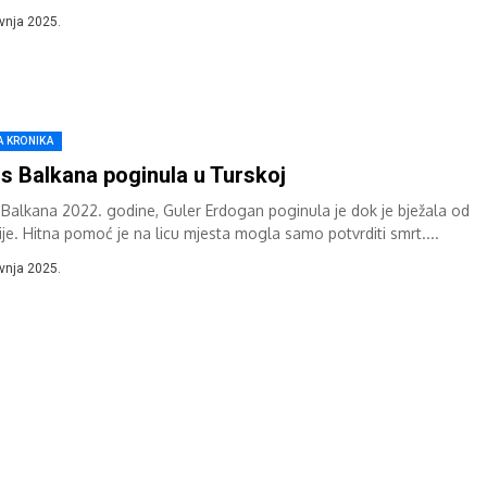
 pisanjima turskih medija,...
avnja 2025.
A KRONIKA
s Balkana poginula u Turskoj
 Balkana 2022. godine, Guler Erdogan poginula je dok je bježala od
ije. Hitna pomoć je na licu mjesta mogla samo potvrditi smrt....
avnja 2025.