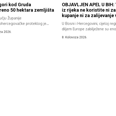
gori kod Gruda
OBJAVLJEN APEL U BIH:
eno 50 hektara zemljišta
iz rijeka ne koristite ni za
kupanje ni za zalijevanje
učju Županije
hercegovačke proteklog je
U Bosni i Hercegovini, cijeloj regij
ilježeno više požara na
diljem Europe zabilježene su en
za 2026.
om,...
8. Kolovoza 2026.