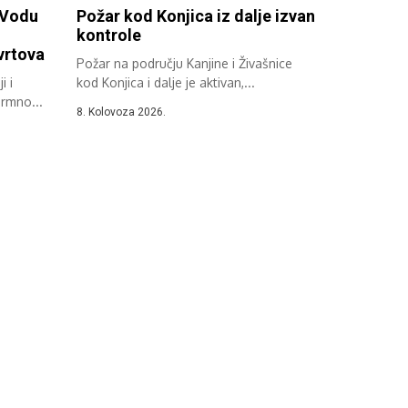
 Vodu
Požar kod Konjica iz dalje izvan
kontrole
 vrtova
Požar na području Kanjine i Živašnice
i i
kod Konjica i dalje je aktivan,...
ormno...
8. Kolovoza 2026.