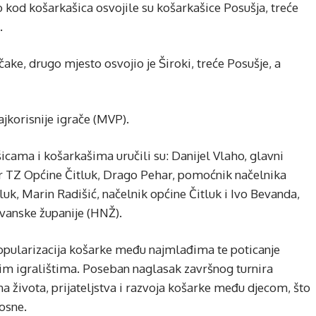
 kod košarkašica osvojile su košarkašice Posušja, treće
.
ake, drugo mjesto osvojio je Široki, treće Posušje, a
ajkorisnije igrače (MVP).
cama i košarkašima uručili su: Danijel Vlaho, glavni
or TZ Općine Čitluk, Drago Pehar, pomoćnik načelnika
tluk, Marin Radišić, načelnik općine Čitluk i Ivo Bevanda,
vanske županije (HNŽ).
 popularizacija košarke među najmlađima te poticanje
skim igralištima. Poseban naglasak završnog turnira
na života, prijateljstva i razvoja košarke među djecom, što
Bosne.