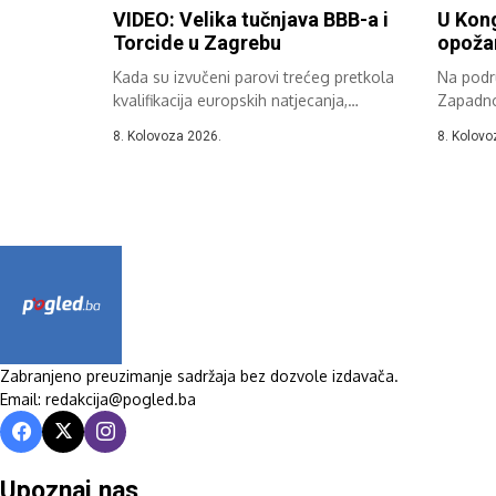
VIDEO: Velika tučnjava BBB-a i
U Kon
Torcide u Zagrebu
opožar
Kada su izvučeni parovi trećeg pretkola
Na podr
kvalifikacija europskih natjecanja,
Zapadno
nekako su svi...
dana zab
8. Kolovoza 2026.
8. Kolovo
otvoren
Zabranjeno preuzimanje sadržaja bez dozvole izdavača.
Email: redakcija@pogled.ba
Upoznaj nas