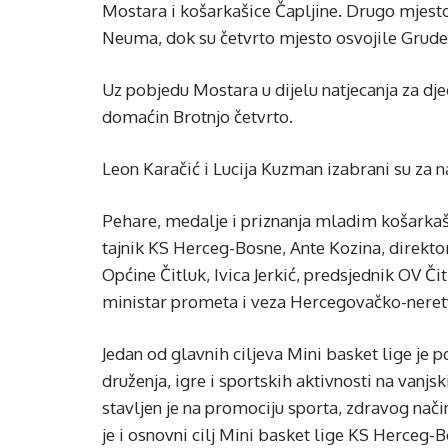
Mostara i košarkašice Čapljine. Drugo mjesto
Neuma, dok su četvrto mjesto osvojile Grude
Uz pobjedu Mostara u dijelu natjecanja za dječ
domaćin Brotnjo četvrto.
Leon Karačić i Lucija Kuzman izabrani su za n
Pehare, medalje i priznanja mladim košarkaši
tajnik KS Herceg-Bosne, Ante Kozina, direkt
Općine Čitluk, Ivica Jerkić, predsjednik OV Či
ministar prometa i veza Hercegovačko-neret
Jedan od glavnih ciljeva Mini basket lige je
druženja, igre i sportskih aktivnosti na vanj
stavljen je na promociju sporta, zdravog nači
je i osnovni cilj Mini basket lige KS Herceg-