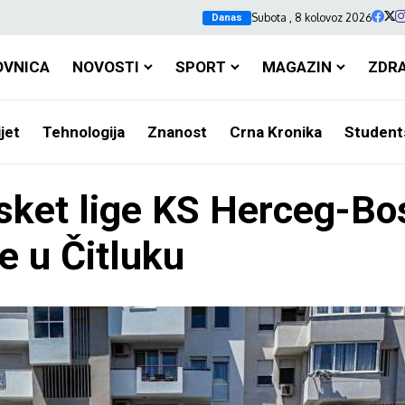
Subota , 8 kolovoz 2026
Danas
OVNICA
NOVOSTI
SPORT
MAGAZIN
ZDR
jet
Tehnologija
Znanost
Crna Kronika
Student
sket lige KS Herceg-Bos
e u Čitluku