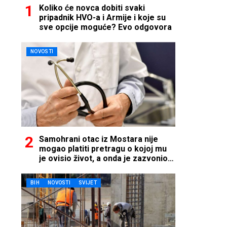
Koliko će novca dobiti svaki
pripadnik HVO-a i Armije i koje su
sve opcije moguće? Evo odgovora
NOVOSTI
Samohrani otac iz Mostara nije
mogao platiti pretragu o kojoj mu
je ovisio život, a onda je zazvonio
telefon…
BIH
NOVOSTI
SVIJET