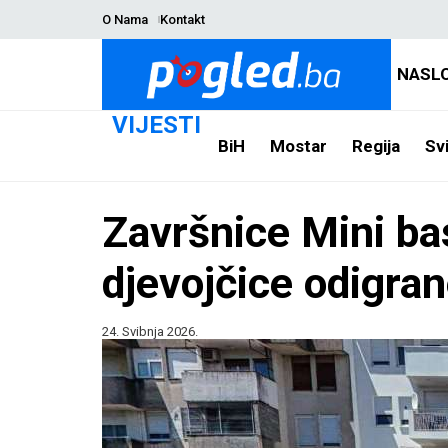
O Nama
Kontakt
NASL
VIJESTI
BiH
Mostar
Regija
Svi
Završnice Mini ba
djevojčice odigran
24. Svibnja 2026.