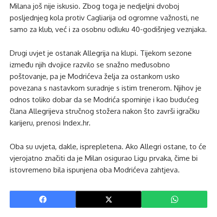
Milana još nije iskusio. Zbog toga je nedjeljni dvoboj
posljednjeg kola protiv Cagliarija od ogromne važnosti, ne
samo za klub, već i za osobnu odluku 40-godišnjeg veznjaka.
Drugi uvjet je ostanak Allegrija na klupi. Tijekom sezone
između njih dvojice razvilo se snažno međusobno
poštovanje, pa je Modrićeva želja za ostankom usko
povezana s nastavkom suradnje s istim trenerom. Njihov je
odnos toliko dobar da se Modrića spominje i kao budućeg
člana Allegrijeva stručnog stožera nakon što završi igračku
karijeru, prenosi Index.hr.
Oba su uvjeta, dakle, isprepletena. Ako Allegri ostane, to će
vjerojatno značiti da je Milan osigurao Ligu prvaka, čime bi
istovremeno bila ispunjena oba Modrićeva zahtjeva.