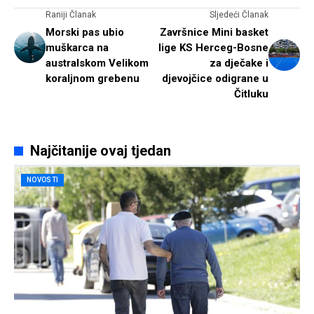
Raniji Članak
Sljedeći Članak
Morski pas ubio
Završnice Mini basket
muškarca na
lige KS Herceg-Bosne
australskom Velikom
za dječake i
koraljnom grebenu
djevojčice odigrane u
Čitluku
Najčitanije ovaj tjedan
NOVOSTI