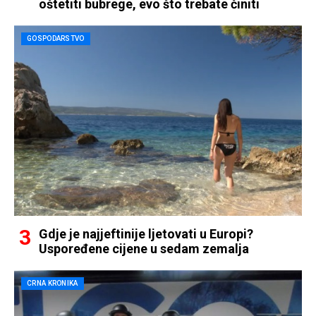
oštetiti bubrege, evo što trebate činiti
GOSPODARSTVO
Gdje je najjeftinije ljetovati u Europi?
Uspoređene cijene u sedam zemalja
CRNA KRONIKA