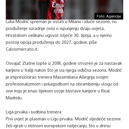
Foto: Agencije
Luka Modrić spreman je ostati u Milanu i iduće sezone, no
produženje suradnje ovisi o ispunjenju dvaju uvjeta.
Hrvatskom velikanu ugovor istječe 30. lipnja, a u njemu
postoji opcija produženja do 2027. godine, piše
Calciomercato.it.
Osvajač Zlatne lopte iz 2018. godine otvoren je za nastavak
karijere u Italiji nakon što je iza njega odlična sezona. Modrić
je impresionirao trenera Massimiliana Allegrija svojim
profesionalizmom i prilagodbom na obrambeniju ulogu od
one koju je imao tijekom svoje blistave karijere u Real
Madridu.
Liga prvaka i sudbina trenera
Prvi uvjet je plasman u Ligu prvaka. Modrić sljedeće sezone
želi igrati u elitnom europskom natjecanju, što u dresu