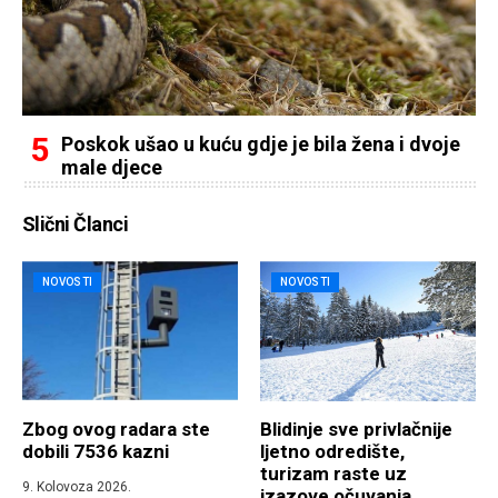
Poskok ušao u kuću gdje je bila žena i dvoje
male djece
Slični Članci
NOVOSTI
NOVOSTI
Zbog ovog radara ste
Blidinje sve privlačnije
dobili 7536 kazni
ljetno odredište,
turizam raste uz
9. Kolovoza 2026.
izazove očuvanja