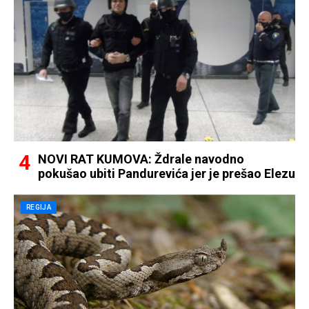
NOVI RAT KUMOVA: Ždrale navodno
pokušao ubiti Pandurevića jer je prešao Elezu
REGIJA