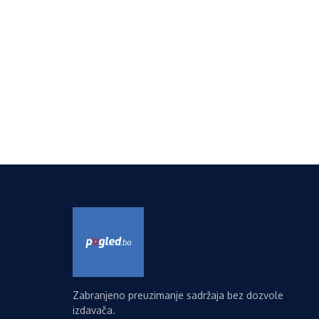
Zabranjeno preuzimanje sadržaja bez dozvole
izdavača.