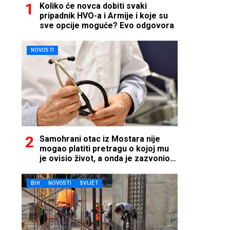
Koliko će novca dobiti svaki
pripadnik HVO-a i Armije i koje su
sve opcije moguće? Evo odgovora
NOVOSTI
Samohrani otac iz Mostara nije
mogao platiti pretragu o kojoj mu
je ovisio život, a onda je zazvonio
telefon…
BIH
NOVOSTI
SVIJET