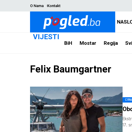
O Nama
Kontakt
NASL
VIJESTI
BiH
Mostar
Regija
Svi
Felix Baumgartner
CRN
Obd
Ekst
17. s
para