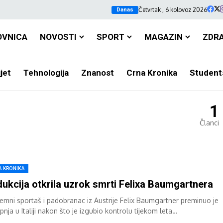
Četvrtak , 6 kolovoz 2026
Danas
OVNICA
NOVOSTI
SPORT
MAGAZIN
ZDR
jet
Tehnologija
Znanost
Crna Kronika
Student
1
Članci
A KRONIKA
ukcija otkrila uzrok smrti Felixa Baumgartnera
remni sportaš i padobranac iz Austrije Felix Baumgartner preminuo je
rpnja u Italiji nakon što je izgubio kontrolu tijekom leta
glajderom i...