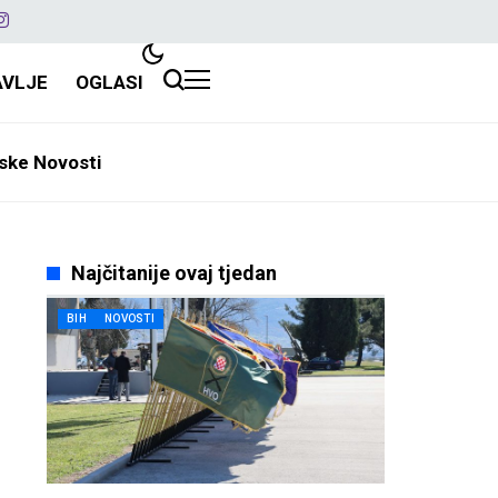
AVLJE
OGLASI
ske Novosti
Najčitanije ovaj tjedan
BIH
NOVOSTI