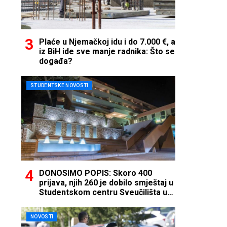
Plaće u Njemačkoj idu i do 7.000 €, a
iz BiH ide sve manje radnika: Što se
događa?
STUDENTSKE NOVOSTI
DONOSIMO POPIS: Skoro 400
prijava, njih 260 je dobilo smještaj u
Studentskom centru Sveučilišta u
Mostaru
NOVOSTI