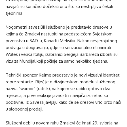
navijači su konačno dočekali ono što su nestrpljivo čekali
tjednima.
Nogometni savez BiH službeno je predstavio dresove u
kojima će Zmajevi nastupiti na predstojećem Svjetskom
prvenstvu u SAD-u, Kanadi i Meksiku. Nakon nevjerojatnog
podviga u doigravanju, gdje su senzacionalno eliminirali
Wales i veliku Italiju, izabranici Sergeja Barbareza izborili su
vizu za Mundijal koji počinje za samo nekoliko tjedana.
Tehnički sponzor Kelme predstavio je novi vizualni identitet
reprezentacije. Riječ je o dizajnerskom modelu službenog
naziva “warrior” (ratnik), na kojem se radilo gotovo dva
mjeseca, a prve reakcije javnosti i navijača izuzetno su
pozitivne. Iz Saveza javljaju kako će se dresovi vrlo brzo naći
u slobodnoj prodaji.
Službeni debi u novom ruhu Zmajevi će imati 29. svibnja na