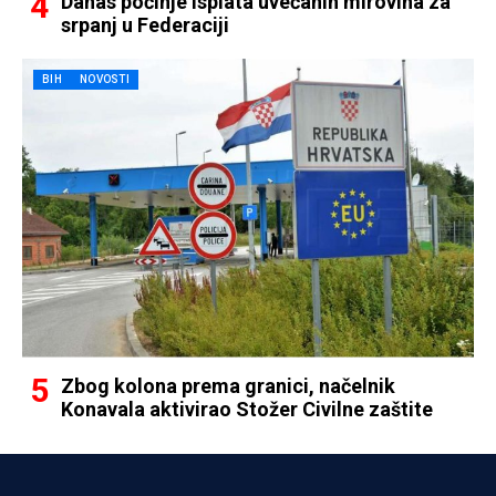
Danas počinje isplata uvećanih mirovina za
srpanj u Federaciji
BIH
NOVOSTI
Zbog kolona prema granici, načelnik
Konavala aktivirao Stožer Civilne zaštite