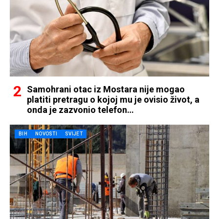
Samohrani otac iz Mostara nije mogao
platiti pretragu o kojoj mu je ovisio život, a
onda je zazvonio telefon…
BIH
NOVOSTI
SVIJET