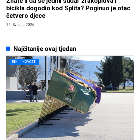
Znate li da se jedini sudar zrakoplova i
bicikla dogodio kod Splita? Poginuo je otac
četvero djece
16. Svibnja 2026.
Najčitanije ovaj tjedan
BIH
NOVOSTI