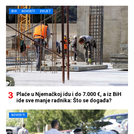
BIH
NOVOSTI
SVIJET
Plaće u Njemačkoj idu i do 7.000 €, a iz BiH
ide sve manje radnika: Što se događa?
NOVOSTI