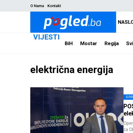
O Nama
Kontakt
NASL
VIJESTI
BiH
Mostar
Regija
Svi
električna energija
GOS
POS
ele
Oper
za O