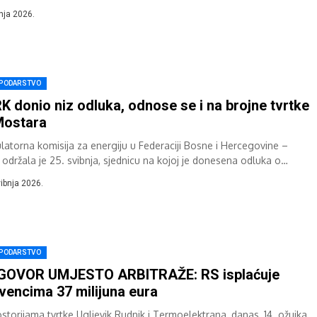
ora o otkupu električne energije...
pnja 2026.
PODARSTVO
K donio niz odluka, odnose se i na brojne tvrtke
Mostara
latorna komisija za energiju u Federaciji Bosne i Hercegovine –
 održala je 25. svibnja, sjednicu na kojoj je donesena odluka o
enskoj...
vibnja 2026.
PODARSTVO
GOVOR UMJESTO ARBITRAŽE: RS isplaćuje
vencima 37 milijuna eura
ostorijama tvrtke Ugljevik Rudnik i Termoelektrana, danas, 14. ožujka,