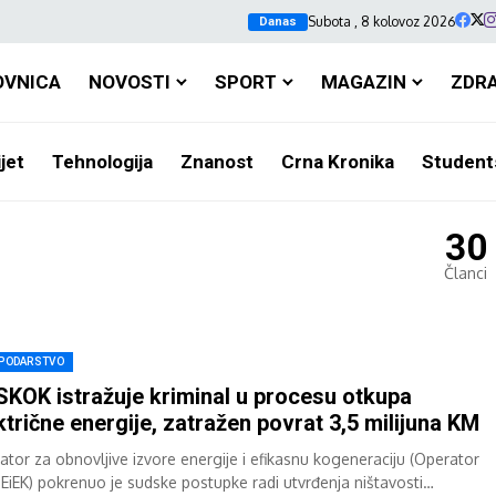
Subota , 8 kolovoz 2026
Danas
OVNICA
NOVOSTI
SPORT
MAGAZIN
ZDR
jet
Tehnologija
Znanost
Crna Kronika
Student
30
Članci
PODARSTVO
KOK istražuje kriminal u procesu otkupa
ktrične energije, zatražen povrat 3,5 milijuna KM
ator za obnovljive izvore energije i efikasnu kogeneraciju (Operator
IEiEK) pokrenuo je sudske postupke radi utvrđenja ništavosti