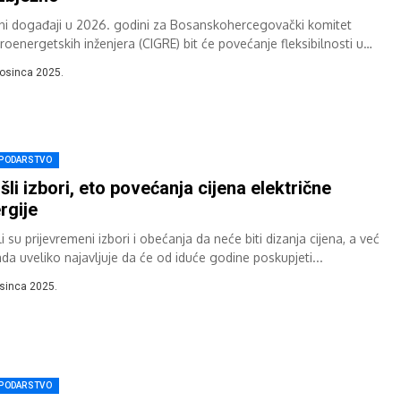
čni događaji u 2026. godini za Bosanskohercegovački komitet
roenergetskih inženjera (CIGRE) bit će povećanje fleksibilnosti u
troenergetskom sustavu (kroz procjenu i skladištenje energije),...
rosinca 2025.
PODARSTVO
šli izbori, eto povećanja cijena električne
rgije
i su prijevremeni izbori i obećanja da neće biti dizanja cijena, a već
ada uveliko najavljuje da će od iduće godine poskupjeti...
osinca 2025.
PODARSTVO