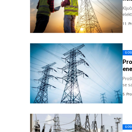
Klju
elekt
elek
11. P
GOS
Pro
ene
Prošl
se s
5. Pr
GOS