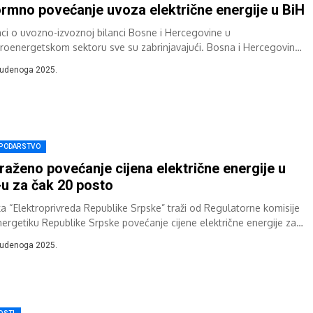
rmno povećanje uvoza električne energije u BiH
ci o uvozno-izvoznoj bilanci Bosne i Hercegovine u
troenergetskom sektoru sve su zabrinjavajući. Bosna i Hercegovina
la je električnu energiju u devet mjeseci...
tudenoga 2025.
PODARSTVO
raženo povećanje cijena električne energije u
u za čak 20 posto
ka “Elektroprivreda Republike Srpske” traži od Regulatorne komisije
nergetiku Republike Srpske povećanje cijene električne energije za
osto. Naime, kako je navedeno...
tudenoga 2025.