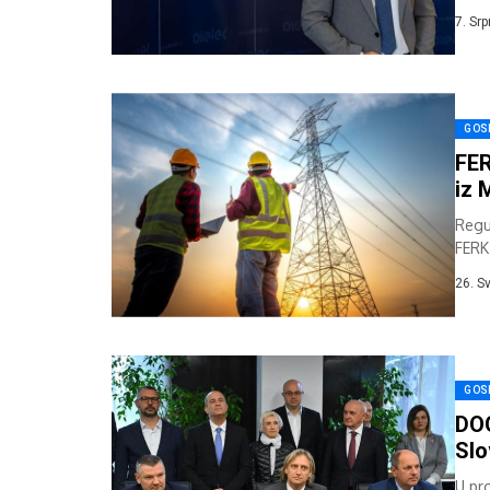
ugov
7. Sr
GOS
FER
iz 
Regu
FERK
zamj
26. S
GOS
DO
Slo
U pr