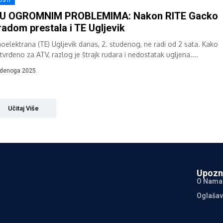
OSTI
 U OGROMNIM PROBLEMIMA: Nakon RITE Gacko
radom prestala i TE Ugljevik
oelektrana (TE) Ugljevik danas, 2. studenog, ne radi od 2 sata. Kako
tvrđeno za ATV, razlog je štrajk rudara i nedostatak ugljena....
udenoga 2025.
Učitaj Više
Upozn
O Nama
Oglašav