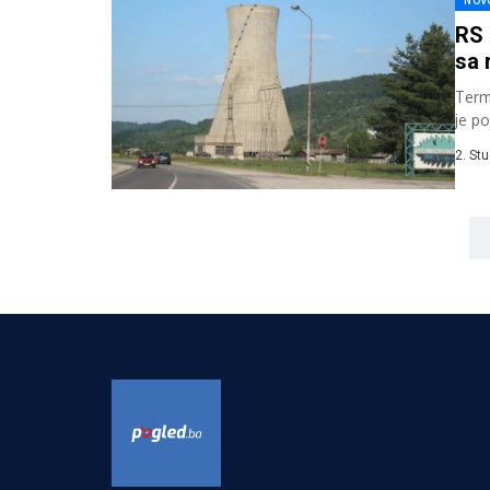
NOV
RS
sa 
Term
je po
2. St