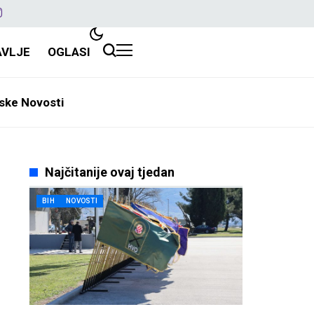
AVLJE
OGLASI
ske Novosti
Najčitanije ovaj tjedan
BIH
NOVOSTI