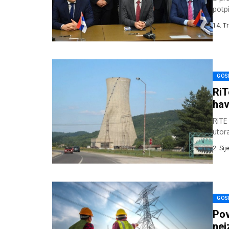
potp
tvrtk
14. T
GOS
RiT
hav
RiTE
utor
2. Si
GOS
Pov
nei