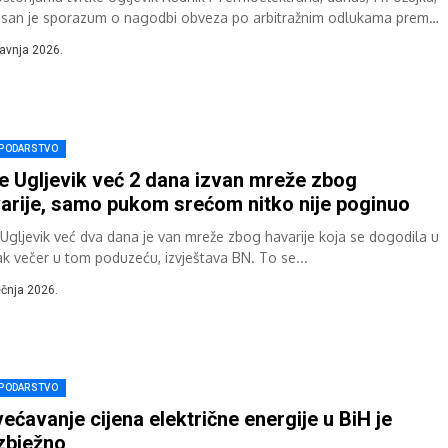
isan je sporazum o nagodbi obveza po arbitražnim odlukama prema
i “Elektrogospodarstvo Slovenije”,...
ravnja 2026.
PODARSTVO
e Ugljevik već 2 dana izvan mreže zbog
arije, samo pukom srećom nitko nije poginuo
 Ugljevik već dva dana je van mreže zbog havarije koja se dogodila u
ak večer u tom poduzeću, izvještava BN. To se...
ječnja 2026.
PODARSTVO
ećavanje cijena električne energije u BiH je
zbježno