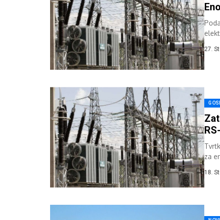
Eno
Poda
elek
izvez
27. S
GOS
Zat
RS-
Tvrt
za e
20 p
18. S