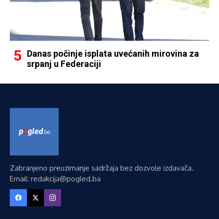
Danas počinje isplata uvećanih mirovina za
srpanj u Federaciji
Zabranjeno preuzimanje sadržaja bez dozvole izdavača.
Email: redakcija@pogled.ba