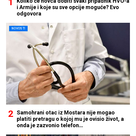
Koliko će novca dobiti svaki pripadnik HVO-a
i Armije i koje su sve opcije moguće? Evo
odgovora
NOVOSTI
Samohrani otac iz Mostara nije mogao
platiti pretragu o kojoj mu je ovisio život, a
onda je zazvonio telefon…