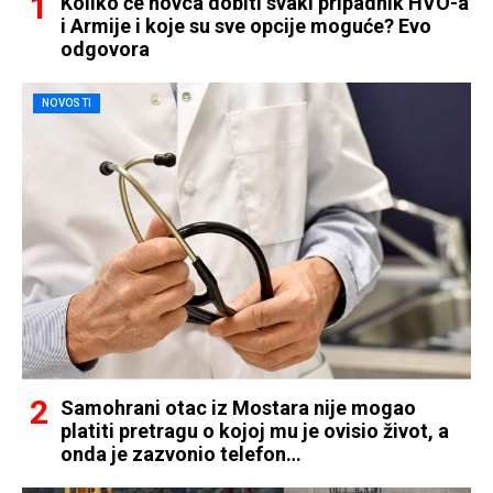
Koliko će novca dobiti svaki pripadnik HVO-a
i Armije i koje su sve opcije moguće? Evo
odgovora
NOVOSTI
Samohrani otac iz Mostara nije mogao
platiti pretragu o kojoj mu je ovisio život, a
onda je zazvonio telefon…