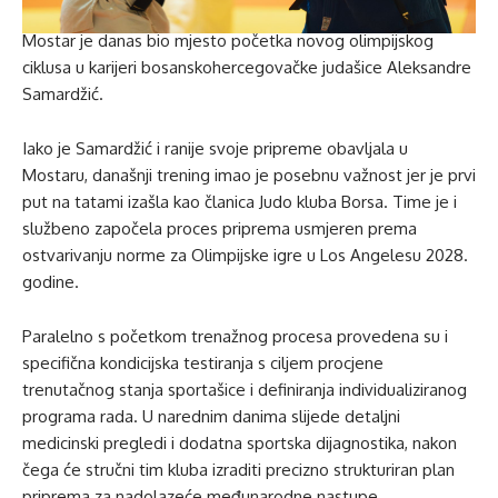
Mostar je danas bio mjesto početka novog olimpijskog
ciklusa u karijeri bosanskohercegovačke judašice Aleksandre
Samardžić.
Iako je Samardžić i ranije svoje pripreme obavljala u
Mostaru, današnji trening imao je posebnu važnost jer je prvi
put na tatami izašla kao članica Judo kluba Borsa. Time je i
službeno započela proces priprema usmjeren prema
ostvarivanju norme za Olimpijske igre u Los Angelesu 2028.
godine.
Paralelno s početkom trenažnog procesa provedena su i
specifična kondicijska testiranja s ciljem procjene
trenutačnog stanja sportašice i definiranja individualiziranog
programa rada. U narednim danima slijede detaljni
medicinski pregledi i dodatna sportska dijagnostika, nakon
čega će stručni tim kluba izraditi precizno strukturiran plan
priprema za nadolazeće međunarodne nastupe.