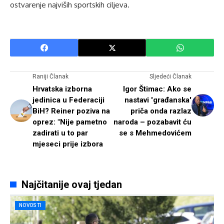
ostvarenje najviših sportskih ciljeva.
Raniji Članak
Sljedeći Članak
Hrvatska izborna
Igor Štimac: Ako se
jedinica u Federaciji
nastavi 'građanska'
BiH? Reiner poziva na
priča onda razlaz
oprez: "Nije pametno
naroda – pozabavit ću
zadirati u to par
se s Mehmedovićem
mjeseci prije izbora
Najčitanije ovaj tjedan
NOVOSTI