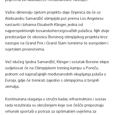
Važnu dimenziju cijelom projektu daje činjenica da će uz
Aleksandru Samardžić olimpijski put prema Los Angelesu
nastaviti i Johanna Elisabeth Klinger, jedna od
najperspektivnijih bosanskohercegovačkih judašica. Njih dvije
predstavljat će okosnicu Borsinog olimpijskog projekta kroz
nastupe na Grand Prix i Grand Slam turnirima te europskim i
svjetskim prvenstvima.
Već idućeg tjedna Samardžić, Klinger i ostatak Borsine ekipe
sudjelovat će na Olimpijskom trening kampu u Poreču,
jednom od najznačajnijih međunarodnih okupljanja judaša u
Europi, gdje će trenirati zajedno s olimpijcima iz brojnih
zemalja.
Kontinuirana ulaganja u stručni kadar, infrastrukturu i sustav
rada rezultirala su okruženjem koje sve češće prepoznaju
vrhunski sportaši u potrazi za optimalnim uvjetima za