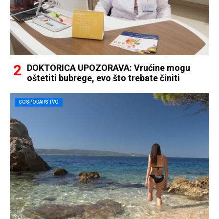
DOKTORICA UPOZORAVA: Vrućine mogu
oštetiti bubrege, evo što trebate činiti
GOSPODARSTVO