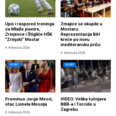
​Upis i raspored treninga
Zmajice se okupile u
za Mlađe pionire,
Mostaru:
Zrinjevce i Štigliće HŠK
Reprezentacija BiH
“Zrinjski” Mostar
kreće po novu
mediteransku priču
9. Kolovoza 2026.
9. Kolovoza 2026.
SPORT
SPORT
Preminuo Jorge Messi,
VIDEO: Velika tučnjava
otac Lionela Messija
BBB-a i Torcide u
Zagrebu
8. Kolovoza 2026.