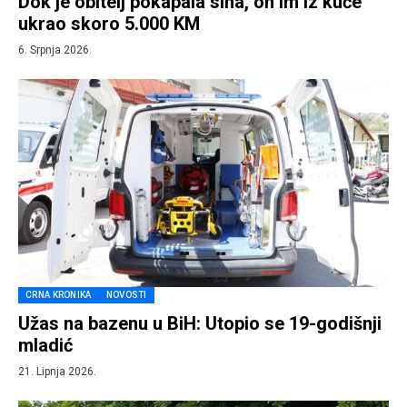
Dok je obitelj pokapala sina, on im iz kuće
ukrao skoro 5.000 KM
6. Srpnja 2026.
CRNA KRONIKA
NOVOSTI
Užas na bazenu u BiH: Utopio se 19-godišnji
mladić
21. Lipnja 2026.