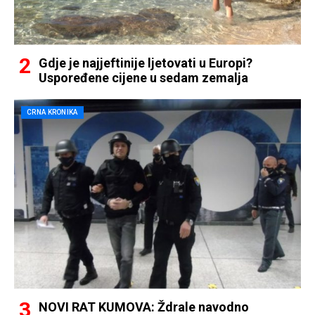
Gdje je najjeftinije ljetovati u Europi?
Uspoređene cijene u sedam zemalja
CRNA KRONIKA
NOVI RAT KUMOVA: Ždrale navodno