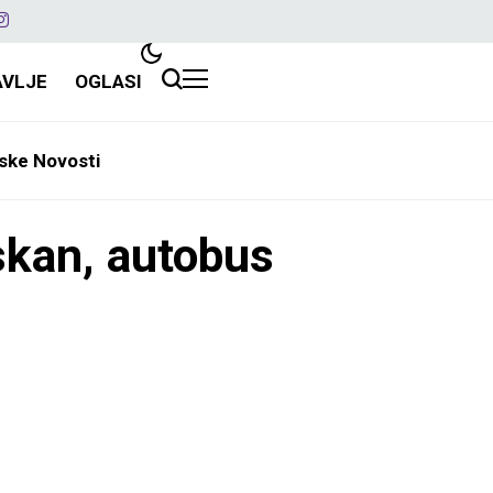
AVLJE
OGLASI
ske Novosti
an, autobus