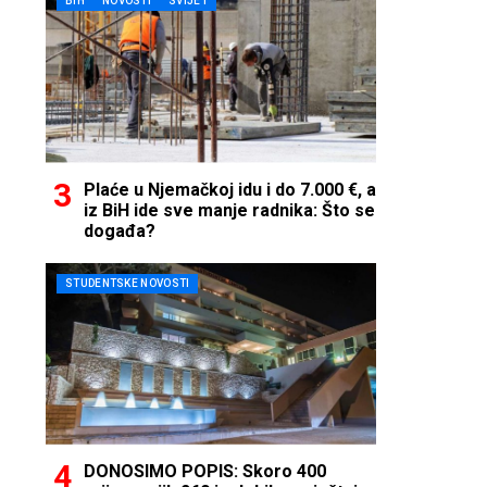
BIH
NOVOSTI
SVIJET
Plaće u Njemačkoj idu i do 7.000 €, a
iz BiH ide sve manje radnika: Što se
događa?
STUDENTSKE NOVOSTI
DONOSIMO POPIS: Skoro 400