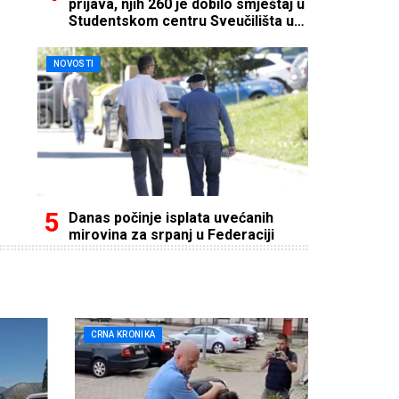
prijava, njih 260 je dobilo smještaj u
Studentskom centru Sveučilišta u
Mostaru
NOVOSTI
Danas počinje isplata uvećanih
mirovina za srpanj u Federaciji
CRNA KRONIKA