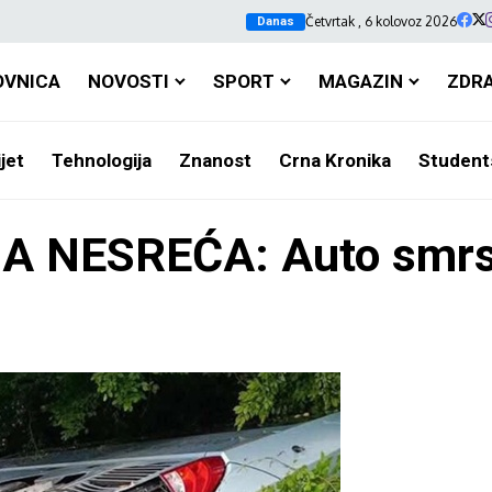
Četvrtak , 6 kolovoz 2026
Danas
OVNICA
NOVOSTI
SPORT
MAGAZIN
ZDR
jet
Tehnologija
Znanost
Crna Kronika
Student
 NESREĆA: Auto smrsk