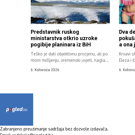
Predstavnik ruskog
Dva de
ministarstva otkrio uzroke
pokuša
pogibije planinara iz BiH
a ona j
Teško je dati objektivnu procjenu, ali po
Krvavi 
mom mišljenju, vremenski uvjeti, nagla...
Eleza i 
6. Kolovoza 2026.
6. Kolovo
Zabranjeno preuzimanje sadržaja bez dozvole izdavača.