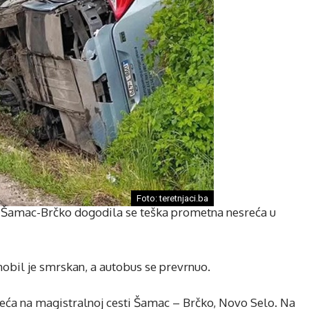
Foto: teretnjaci.ba
sti Šamac-Brčko dogodila se teška prometna nesreća u
obil je smrskan, a autobus se prevrnuo.
reća na magistralnoj cesti Šamac – Brčko, Novo Selo. Na