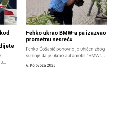
 kod
Fehko ukrao BMW-a pa izazvao
prometnu nesreću
dijete
Fehko Ćošabić ponovno je uhićen zbog
e
sumnje da je ukrao automobil “BMW”...
su
6. Kolovoza 2026.