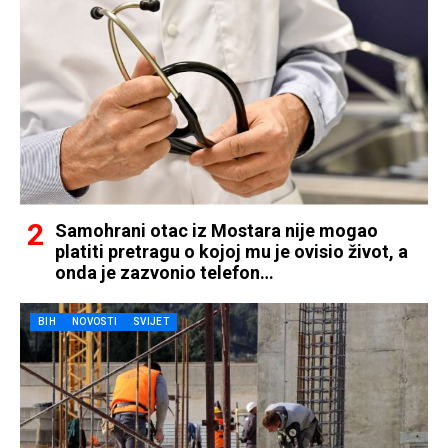
Samohrani otac iz Mostara nije mogao
platiti pretragu o kojoj mu je ovisio život, a
onda je zazvonio telefon…
BIH
NOVOSTI
SVIJET