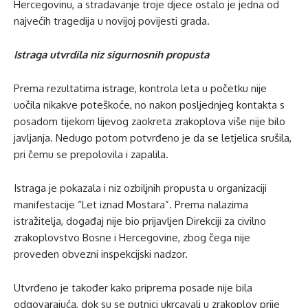
Hercegovinu, a stradavanje troje djece ostalo je jedna od
najvećih tragedija u novijoj povijesti grada.
Istraga utvrdila niz sigurnosnih propusta
Prema rezultatima istrage, kontrola leta u početku nije
uočila nikakve poteškoće, no nakon posljednjeg kontakta s
posadom tijekom lijevog zaokreta zrakoplova više nije bilo
javljanja. Nedugo potom potvrđeno je da se letjelica srušila,
pri čemu se prepolovila i zapalila.
Istraga je pokazala i niz ozbiljnih propusta u organizaciji
manifestacije “Let iznad Mostara”. Prema nalazima
istražitelja, događaj nije bio prijavljen Direkciji za civilno
zrakoplovstvo Bosne i Hercegovine, zbog čega nije
proveden obvezni inspekcijski nadzor.
Utvrđeno je također kako priprema posade nije bila
odgovarajuća, dok su se putnici ukrcavali u zrakoplov prije