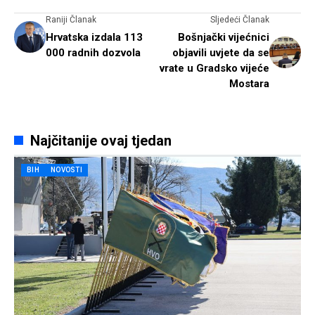
Raniji Članak
Sljedeći Članak
Hrvatska izdala 113
Bošnjački vijećnici
000 radnih dozvola
objavili uvjete da se
vrate u Gradsko vijeće
Mostara
Najčitanije ovaj tjedan
BIH
NOVOSTI