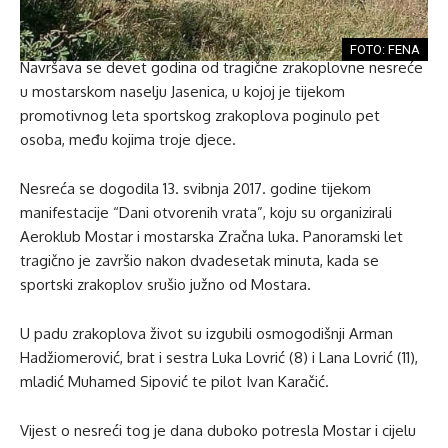
FOTO: FENA
Navršava se devet godina od tragične zrakoplovne nesreće
u mostarskom naselju Jasenica, u kojoj je tijekom
promotivnog leta sportskog zrakoplova poginulo pet
osoba, među kojima troje djece.
Nesreća se dogodila 13. svibnja 2017. godine tijekom
manifestacije “Dani otvorenih vrata”, koju su organizirali
Aeroklub Mostar i mostarska Zračna luka. Panoramski let
tragično je završio nakon dvadesetak minuta, kada se
sportski zrakoplov srušio južno od Mostara.
U padu zrakoplova život su izgubili osmogodišnji Arman
Hadžiomerović, brat i sestra Luka Lovrić (8) i Lana Lovrić (11),
mladić Muhamed Sipović te pilot Ivan Karačić.
Vijest o nesreći tog je dana duboko potresla Mostar i cijelu