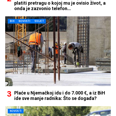
platiti pretragu o kojoj mu je ovisio život, a
onda je zazvonio telefon…
BIH
NOVOSTI
SVIJET
Plaće u Njemačkoj idu i do 7.000 €, a iz BiH
ide sve manje radnika: Što se događa?
NOVOSTI