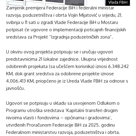
Vlada FBiH
Zamjenik premijera Federacije BiH i federalni ministar
razvoja, poduzetništva i obrta Vojin Mijatović u srijedu, 21.
svibnja u 11 sati u zgradi Vlade Federacije BiH u Mostaru
potpisat će ugovore o implementaciji poticajnih financijskih
sredstava za Projekt “Izgradnja poduzetničkih zona”.
U okviru ovog projekta potpisuju se i uručuju ugovori
predstavnicima 21 lokalne zajednice. Ukupna vrijednost
odobrenih projekata (sa učešćem korisnika) iznosi 6.348.242
KM, dok grant sredstva za odobrene projekte iznose
4.006.413 KM, priopćeno je iz Ureda Vlade FBiH za odnose s
javnošću.
Ugovori se potpisuju u skladu sa usvojenom Odlukom o
Programu utroška sredstava ‘Kapitalni transferi drugim
nivoima vlasti i fondovima – općinama i gradovima’,
utvrđenih Proračunom Federacije BiH za 2025. godinu
Federalnom ministarstvu razvoja, poduzetništva i obrta.