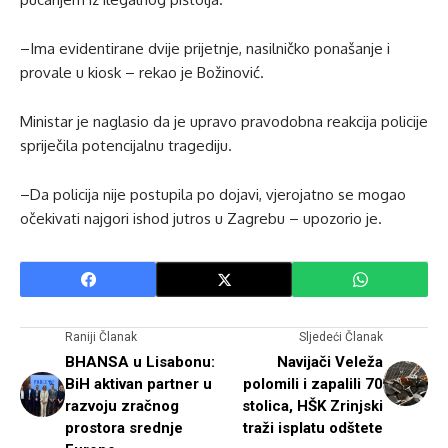
–Ima evidentirane dvije prijetnje, nasilničko ponašanje i
provale u kiosk – rekao je Božinović.
Ministar je naglasio da je upravo pravodobna reakcija policije
spriječila potencijalnu tragediju.
–Da policija nije postupila po dojavi, vjerojatno se mogao
očekivati najgori ishod jutros u Zagrebu – upozorio je.
Raniji Članak
Sljedeći Članak
BHANSA u Lisabonu:
Navijači Veleža
BiH aktivan partner u
polomili i zapalili 70
razvoju zračnog
stolica, HŠK Zrinjski
prostora srednje
traži isplatu odštete