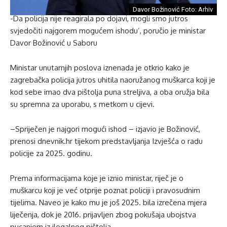
Davor Božinović Foto: Arhiv
-Da policija nije reagirala po dojavi, mogli smo jutros
svjedočiti najgorem mogućem ishodu’, poručio je ministar
Davor Božinović u Saboru
Ministar unutarnjih poslova iznenada je otkrio kako je
zagrebačka policija jutros uhitila naoružanog muškarca koji je
kod sebe imao dva pištolja puna streljiva, a oba oružja bila
su spremna za uporabu, s metkom u cijevi.
–Spriječen je najgori mogući ishod – izjavio je Božinović,
prenosi dnevnik.hr tijekom predstavljanja Izvješća o radu
policije za 2025. godinu.
Prema informacijama koje je iznio ministar, riječ je o
muškarcu koji je već otprije poznat policiji i pravosudnim
tijelima. Naveo je kako mu je još 2025. bila izrečena mjera
liječenja, dok je 2016. prijavljen zbog pokušaja ubojstva
pucanjem iz ilegalnog pištolja.