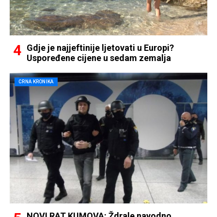
Gdje je najjeftinije ljetovati u Europi?
Uspoređene cijene u sedam zemalja
CRNA KRONIKA
NOVI RAT KUMOVA: Ždrale navodno