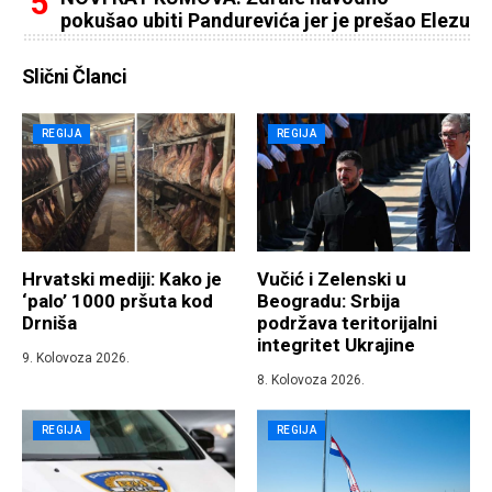
pokušao ubiti Pandurevića jer je prešao Elezu
Slični Članci
REGIJA
REGIJA
Hrvatski mediji: Kako je
Vučić i Zelenski u
‘palo’ 1000 pršuta kod
Beogradu: Srbija
Drniša
podržava teritorijalni
integritet Ukrajine
9. Kolovoza 2026.
8. Kolovoza 2026.
REGIJA
REGIJA