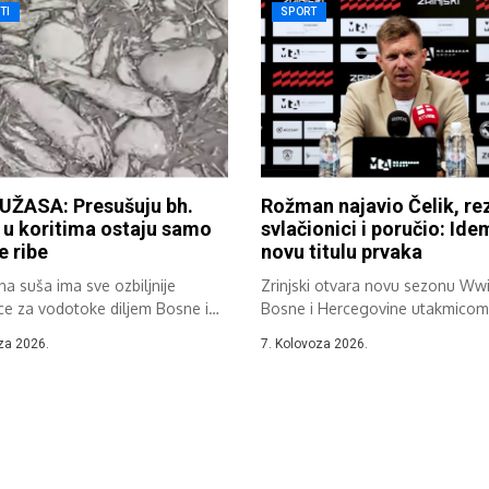
TI
SPORT
UŽASA: Presušuju bh.
Rožman najavio Čelik, re
, u koritima ostaju samo
svlačionici i poručio: Id
e ribe
novu titulu prvaka
a suša ima sve ozbiljnije
Zrinjski otvara novu sezonu Wwi
ce za vodotoke diljem Bosne i
Bosne i Hercegovine utakmicom 
ine....
Čelika,...
za 2026.
7. Kolovoza 2026.