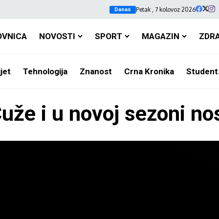
Petak , 7 kolovoz 2026
Danas
OVNICA
NOVOSTI
SPORT
MAGAZIN
ZDR
jet
Tehnologija
Znanost
Crna Kronika
Student
uže i u novoj sezoni nos