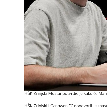
HŠK Zrinjski Mostar potvrdio je kako će Mario
HŠK Zrinjski i Gangwon FC dogovorili su nas