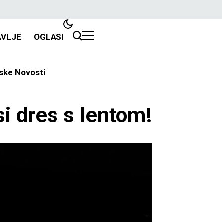
AVLJE
OGLASI
ske Novosti
i dres s lentom!