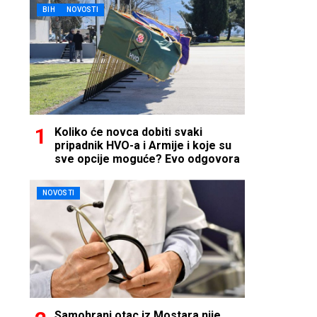
BIH
NOVOSTI
Koliko će novca dobiti svaki
pripadnik HVO-a i Armije i koje su
sve opcije moguće? Evo odgovora
NOVOSTI
Samohrani otac iz Mostara nije