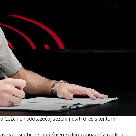
 Ćuže i u nadolazećoj sezoni nositi dres s lentom!
tavak posudbe 27-godišnjeg krilnog napadača iza kojeg