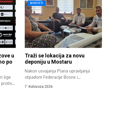
NOVOSTI
zove u
Traži se lokacija za novu
emo po
deponiju u Mostaru
Nakon usvajanja Plana upravljanja
n lige
otpadom Federacije Bosne i
protiv
Hercegovine održan je sastanak...
7. Kolovoza 2026.