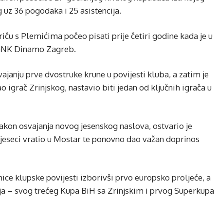
 uz 36 pogodaka i 25 asistencija.
iču s Plemićima počeo pisati prije četiri godine kada je u
z GNK Dinamo Zagreb.
vajanju prve dvostruke krune u povijesti kluba, a zatim je
 igrač Zrinjskog, nastavio biti jedan od ključnih igrača u
kon osvajanja novog jesenskog naslova, ostvario je
mjeseci vratio u Mostar te ponovno dao važan doprinos
nice klupske povijesti izborivši prvo europsko proljeće, a
feja – svog trećeg Kupa BiH sa Zrinjskim i prvog Superkupa