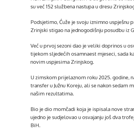
su već 152 službena nastupa u dresu Zrinjskog
Podsjetimo, Ćuže je svoju iznimno uspješnu pr
Zrinjski stigao na jednogodišnju posudbu i
Već u prvoj sezoni dao je veliki doprinos u os
tijekom sljedećih osamnaest mjeseci, sada kao
novim uspjesima Zrinjskog.
U zimskom prijelaznom roku 2025. godine, na
transfer u Južnu Koreju, ali se nakon sedam 
našim rezultatima.
Bio je dio momčadi koja je ispisala nove stra
ujedno je sudjelovao u osvajanju još dva tro
BiH.