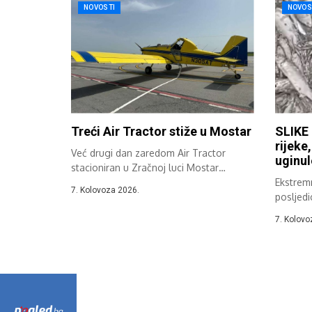
NOVOSTI
NOVOS
Treći Air Tractor stiže u Mostar
SLIKE 
rijeke
Već drugi dan zaredom Air Tractor
uginul
stacioniran u Zračnoj luci Mostar
sudjeluje...
Ekstremn
7. Kolovoza 2026.
posljedi
Hercegov
7. Kolovo