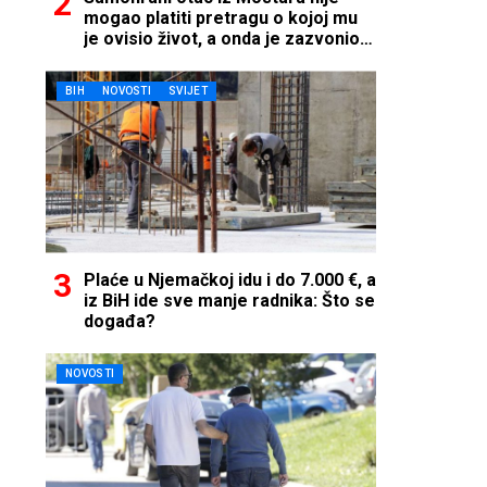
mogao platiti pretragu o kojoj mu
je ovisio život, a onda je zazvonio
telefon…
BIH
NOVOSTI
SVIJET
Plaće u Njemačkoj idu i do 7.000 €, a
iz BiH ide sve manje radnika: Što se
događa?
NOVOSTI