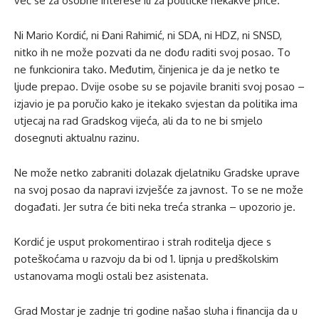
već se za osobne interese ili za političke nekakve priče.“
Ni Mario Kordić, ni Đani Rahimić, ni SDA, ni HDZ, ni SNSD,
nitko ih ne može pozvati da ne dođu raditi svoj posao. To
ne funkcionira tako. Međutim, činjenica je da je netko te
ljude prepao. Dvije osobe su se pojavile braniti svoj posao –
izjavio je pa poručio kako je itekako svjestan da politika ima
utjecaj na rad Gradskog vijeća, ali da to ne bi smjelo
dosegnuti aktualnu razinu.
Ne može netko zabraniti dolazak djelatniku Gradske uprave
na svoj posao da napravi izvješće za javnost. To se ne može
događati. Jer sutra će biti neka treća stranka – upozorio je.
Kordić je usput prokomentirao i strah roditelja djece s
poteškoćama u razvoju da bi od 1. lipnja u predškolskim
ustanovama mogli ostali bez asistenata.
Grad Mostar je zadnje tri godine našao sluha i financija da u