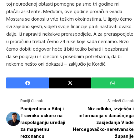
toj neuređenoj oblasti pomogne pa smo tri godine mi
plaćali asistente. Međutim, ove godine proračun Grada
Mostara se donosi u vrlo teškim okolnostima. U lipnju ćemo
svi zajedno sjesti, vidjeti svoje financije pa ili nastaviti ovako
dalje, ili napraviti nekakve preraspodjele. A za preraspodjele
u proračunu trebat ćemo 24 ruke koje sada nemamo. Brzo
ćemo dobiti odgovor hoće li biti toliko bahati i bezobrazni
da se poigraju i s djecom s posebnim potrebama, da bi
nekome nešto oni dokazali – zaključio je Kordić.
Raniji Članak
Sljedeći Članak
Pacijentima u Biloj i
Niz odluka, izvješća i
Travniku uskoro na
informacija s današnjega
raspolaganju uređaji
zasjedanja Vlade
za magnetnu
Hercegovačko-neretvanske
rezonancu
županije