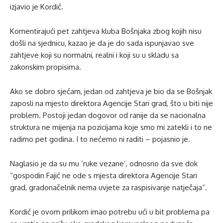
izjavio je Kordić.
Komentirajući pet zahtjeva kluba Bošnjaka zbog kojih nisu
došli na sjednicu, kazao je da je do sada ispunjavao sve
zahtjeve koji su normalni, realni i koji su u skladu sa
zakonskim propisima.
Ako se dobro sjećam, jedan od zahtjeva je bio da se Bošnjak
zaposli na mjesto direktora Agencije Stari grad, što u biti nije
problem. Postoji jedan dogovor od ranije da se nacionalna
struktura ne mijenja na pozicijama koje smo mi zatekli i to ne
radimo pet godina. I to nećemo ni raditi – pojasnio je.
Naglasio je da su mu ‘ruke vezane’, odnosno da sve dok
“gospodin Fajić ne ode s mjesta direktora Agencije Stari
grad, gradonačelnik nema uvjete za raspisivanje natječaja“.
Kordić je ovom prilikom imao potrebu ući u bit problema pa