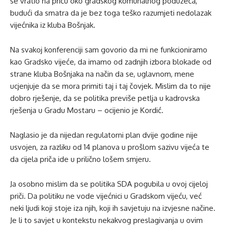
se vratio na priču oko gradskog komunalnog poduzeća,
budući da smatra da je bez toga teško razumjeti nedolazak
vijećnika iz kluba Bošnjak.
Na svakoj konferenciji sam govorio da mi ne funkcioniramo
kao Gradsko vijeće, da imamo od zadnjih izbora blokade od
strane kluba Bošnjaka na način da se, uglavnom, mene
ucjenjuje da se mora primiti taj i taj čovjek. Mislim da to nije
dobro rješenje, da se politika previše petlja u kadrovska
rješenja u Gradu Mostaru – ocijenio je Kordić.
Naglasio je da nijedan regulatorni plan dvije godine nije
usvojen, za razliku od 14 planova u prošlom sazivu vijeća te
da cijela priča ide u prilično lošem smjeru.
Ja osobno mislim da se politika SDA pogubila u ovoj cijeloj
priči. Da politiku ne vode vijećnici u Gradskom vijeću, već
neki ljudi koji stoje iza njih, koji ih savjetuju na izvjesne načine.
Je li to savjet u kontekstu nekakvog preslagivanja u ovim