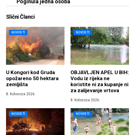
Poginula jedna osoba
Slični Članci
NOVOSTI
NOVOSTI
U Kongori kod Gruda
OBJAVLJEN APEL U BIH:
opožareno 50 hektara
Vodu iz rijeka ne
zemljišta
koristite ni za kupanje ni
za zalijevanje vrtova
8. Kolovoza 2026.
8. Kolovoza 2026.
NOVOSTI
NOVOSTI