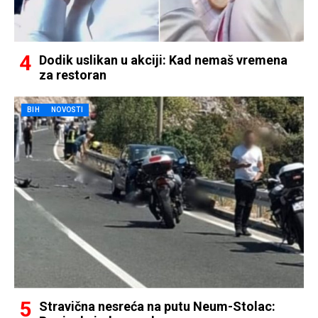
Dodik uslikan u akciji: Kad nemaš vremena
za restoran
BIH
NOVOSTI
Stravična nesreća na putu Neum-Stolac: