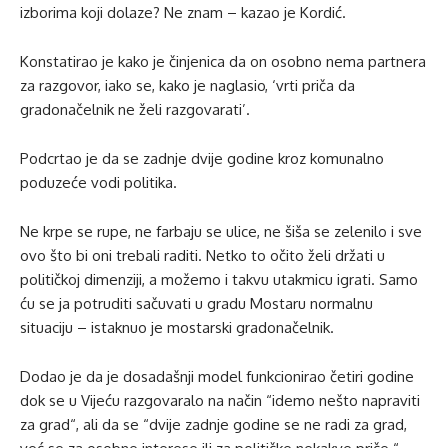
izborima koji dolaze? Ne znam – kazao je Kordić.
Konstatirao je kako je činjenica da on osobno nema partnera
za razgovor, iako se, kako je naglasio, ‘vrti priča da
gradonačelnik ne želi razgovarati’.
Podcrtao je da se zadnje dvije godine kroz komunalno
poduzeće vodi politika.
Ne krpe se rupe, ne farbaju se ulice, ne šiša se zelenilo i sve
ovo što bi oni trebali raditi. Netko to očito želi držati u
političkoj dimenziji, a možemo i takvu utakmicu igrati. Samo
ću se ja potruditi sačuvati u gradu Mostaru normalnu
situaciju – istaknuo je mostarski gradonačelnik.
Dodao je da je dosadašnji model funkcionirao četiri godine
dok se u Vijeću razgovaralo na način “idemo nešto napraviti
za grad“, ali da se “dvije zadnje godine se ne radi za grad,