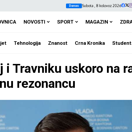
Subota , 8 kolovoz 2026
Danas
OVNICA
NOVOSTI
SPORT
MAGAZIN
ZDR
jet
Tehnologija
Znanost
Crna Kronika
Student
j i Travniku uskoro na 
tnu rezonancu