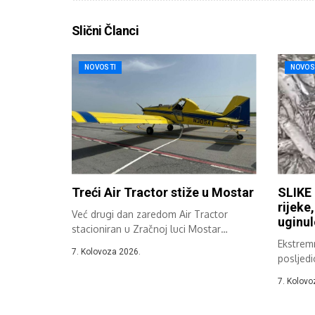
Slični Članci
NOVOSTI
NOVOS
Treći Air Tractor stiže u Mostar
SLIKE 
rijeke
Već drugi dan zaredom Air Tractor
uginul
stacioniran u Zračnoj luci Mostar
sudjeluje...
Ekstremn
7. Kolovoza 2026.
posljedi
Hercegov
7. Kolovo