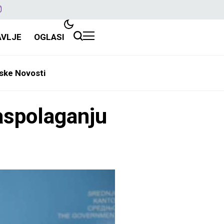
AVLJE
OGLASI
ske Novosti
raspolaganju