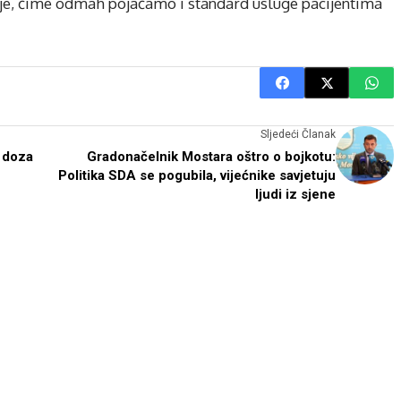
cije, čime odmah pojačamo i standard usluge pacijentima
Sljedeći Članak
6 doza
Gradonačelnik Mostara oštro o bojkotu:
Politika SDA se pogubila, vijećnike savjetuju
ljudi iz sjene