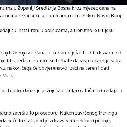
ntima u Županiji Središnja Bosna kroz mjesec dana na
magnetnu rezonancu u bolnicama u Travniku i Novoj Biloj.
đaji su instalirani u bolnicama, a trenutno je u tijeku
 najduže mjesec dana, a trebamo još ishoditi dozvolu od
e tih uređaja. Bolnice su trebale danas, najkasnije sutra,
u, nakon čega će povjerenstvo izaći na teren i dati
e Matić.
hir Lendo, danas je usvojena odluka o plaćanju uređaja, a
načno završili tu proceduru. Nakon završenog treninga
ada neće tu stati, kad je zdravstveni sektor u pitanju,