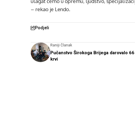
ulagat ćemo u opremu, ljudstvo, specijaliza
– rekao je Lendo.
Podjeli
Raniji Članak
Pučanstvo Širokoga Brijega darovalo 6
krvi