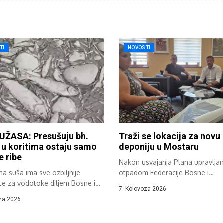
TI
NOVOSTI
UŽASA: Presušuju bh.
Traži se lokacija za novu
, u koritima ostaju samo
deponiju u Mostaru
e ribe
Nakon usvajanja Plana upravljan
a suša ima sve ozbiljnije
otpadom Federacije Bosne i
ce za vodotoke diljem Bosne i
Hercegovine održan je sastanak.
7. Kolovoza 2026.
ine....
za 2026.