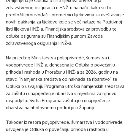
Izmijenjena je Odluka o Listi lijekova obveznoga
zdravstvenog osiguranja u HNŽ-u na način kako su to
predložili proizvođači i prometnici lijekovima za uvrštavanje
novih pakiranja za lijekove koje se već nalaze na Pozitivnoj
listi lijekova HNŽ-a. Financijska sredstva za provedbu te
odluke osigurana su Financijskim planom Zavoda
zdravstvenoga osiguranja HNŽ-a.
Na prijedlog Ministarstva poljoprivrede, šumarstva i
vodoprivrede HNŽ-a, donesena je Odluka o povećanju
prihoda i rashoda u Proračunu HNŽ-a za 2026. godinu na
stavci ”Namjenska sredstva od naknada za ribarstvo” te
Odluka o usvajanju Programa utroška namjenskih sredstava
za zaštitu i unaprjeđenje ribarstva s mjerilima za njihovu
raspodjelu. Svrha Programa zaštita je i unaprjeđenje
ribarstva na ribolovnomu području u Županiji.
Također iz resora poljoprivrede, šumarstva i vodoprivrede,
usvojena je Odluka o povećanju prihoda i rashoda u