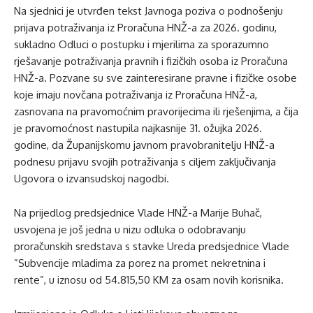
Na sjednici je utvrđen tekst Javnoga poziva o podnošenju
prijava potraživanja iz Proračuna HNŽ-a za 2026. godinu,
sukladno Odluci o postupku i mjerilima za sporazumno
rješavanje potraživanja pravnih i fizičkih osoba iz Proračuna
HNŽ-a. Pozvane su sve zainteresirane pravne i fizičke osobe
koje imaju novčana potraživanja iz Proračuna HNŽ-a,
zasnovana na pravomoćnim pravorijecima ili rješenjima, a čija
je pravomoćnost nastupila najkasnije 31. ožujka 2026.
godine, da Županijskomu javnom pravobranitelju HNŽ-a
podnesu prijavu svojih potraživanja s ciljem zaključivanja
Ugovora o izvansudskoj nagodbi.
Na prijedlog predsjednice Vlade HNŽ-a Marije Buhač,
usvojena je još jedna u nizu odluka o odobravanju
proračunskih sredstava s stavke Ureda predsjednice Vlade
”Subvencije mladima za porez na promet nekretnina i
rente”, u iznosu od 54.815,50 KM za osam novih korisnika.