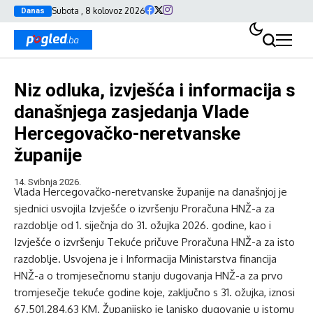
Subota , 8 kolovoz 2026
Danas
Niz odluka, izvješća i informacija s
današnjega zasjedanja Vlade
Hercegovačko-neretvanske
županije
14. Svibnja 2026.
Vlada Hercegovačko-neretvanske županije na današnjoj je
sjednici usvojila Izvješće o izvršenju Proračuna HNŽ-a za
razdoblje od 1. siječnja do 31. ožujka 2026. godine, kao i
Izvješće o izvršenju Tekuće pričuve Proračuna HNŽ-a za isto
razdoblje. Usvojena je i Informacija Ministarstva financija
HNŽ-a o tromjesečnomu stanju dugovanja HNŽ-a za prvo
tromjesečje tekuće godine koje, zaključno s 31. ožujka, iznosi
67.501.284,63 KM. Županijsko je lanjsko dugovanje u istomu