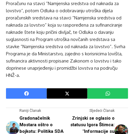
Proračunu na stavci ”Namjenska sredstva od naknada za
lovstvo”, potom Odluka o odobravanju utroška dijela
proračunskih sredstava na stavci ”Namjenska sredstva od
naknada za lovstvo” koja su raspoređena za sufinanciranje
naknade štete koju pričini divljač, te Odluka o davanju
suglasnosti na Program utroška novčanih sredstava sa
stavke ”Namjenska sredstva od naknada za lovstvo”. Svrha
Programa je da Ministarstvo, zajedno s korisnicima lovišta,
sufinancira aktivnosti propisane Zakonom o lovstvu i tako
doprinese unaprjeđenju i promidžbi lovstva na području
HNŽ-a.
Raniji Članak
Sljedeći Članak
Gradonačelnik
Zrinjski se oglasio o
Mostara oštro o
statusu Igora Štimca:
bojkotu: Politika SDA
"Informacije su