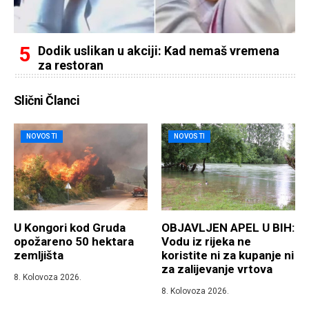
Dodik uslikan u akciji: Kad nemaš vremena
za restoran
Slični Članci
NOVOSTI
NOVOSTI
U Kongori kod Gruda
OBJAVLJEN APEL U BIH:
opožareno 50 hektara
Vodu iz rijeka ne
zemljišta
koristite ni za kupanje ni
za zalijevanje vrtova
8. Kolovoza 2026.
8. Kolovoza 2026.