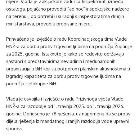
mjere. Vlada je Zaključkom zadužila Inspektorat, između
ostaloga, pojačano provoditi ”ad hoc” inspekcijske nadzore
na terenu i, po potrebi u suradnji s inspektoratima drugih
ministarstava, provoditi propisane mjere.
Prihvaćeno je Izvješće o radu Koordinacijskoga tima Vlade
HNŽ-a za borbu protiv trgovine ljudima na području Županije
za 2025. godinu. Istaknuto je kako se redovito održavaju
sastanci s predstavnicima nevladinih i međunarodnih
organizacija u BiH koji su potporom planskim aktivnostima u
izgradnji kapaciteta za borbu protiv trgovine ljudima na
području cjelokupne BiH.
Vlada je usvojila i Izvješće o radu Prizivnoga vijeća Vlade
HNŽ-a za razdoblje od 1. travnja 2025. do 1. travnja 2026.
godine. Doneseno je 78 rješenja, uz napomenu da se protiv
dijela rješenja iz mandatnog i ranijih razdoblja vode upravni
sporovi.