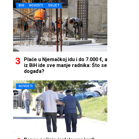
BIH
NOVOSTI
SVIJET
Plaće u Njemačkoj idu i do 7.000 €, a
iz BiH ide sve manje radnika: Što se
događa?
NOVOSTI