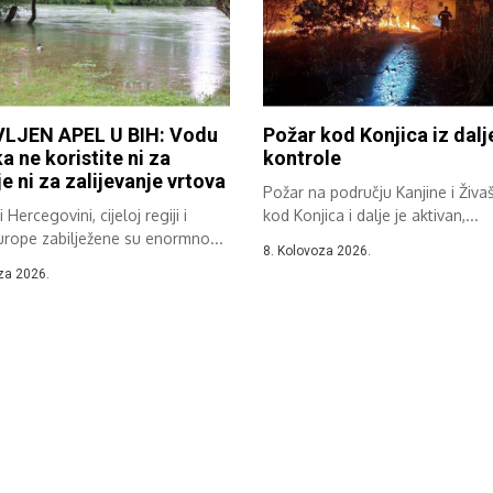
LJEN APEL U BIH: Vodu
Požar kod Konjica iz dalj
ka ne koristite ni za
kontrole
e ni za zalijevanje vrtova
Požar na području Kanjine i Živa
 Hercegovini, cijeloj regiji i
kod Konjica i dalje je aktivan,...
urope zabilježene su enormno...
8. Kolovoza 2026.
za 2026.