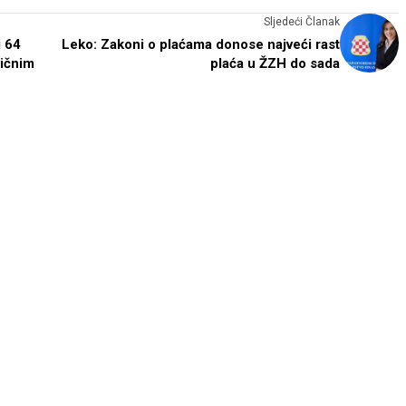
Sljedeći Članak
i 64
Leko: Zakoni o plaćama donose najveći rast
vičnim
plaća u ŽZH do sada