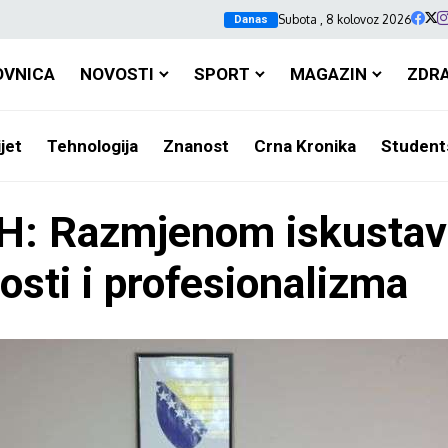
Subota , 8 kolovoz 2026
Danas
OVNICA
NOVOSTI
SPORT
MAGAZIN
ZDR
jet
Tehnologija
Znanost
Crna Kronika
Student
iH: Razmjenom iskusta
osti i profesionalizma