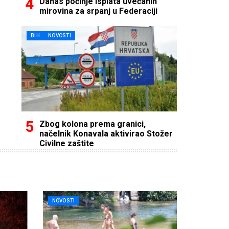
Danas počinje isplata uvećanih
mirovina za srpanj u Federaciji
BIH
NOVOSTI
Zbog kolona prema granici,
načelnik Konavala aktivirao Stožer
Civilne zaštite
NOVOSTI