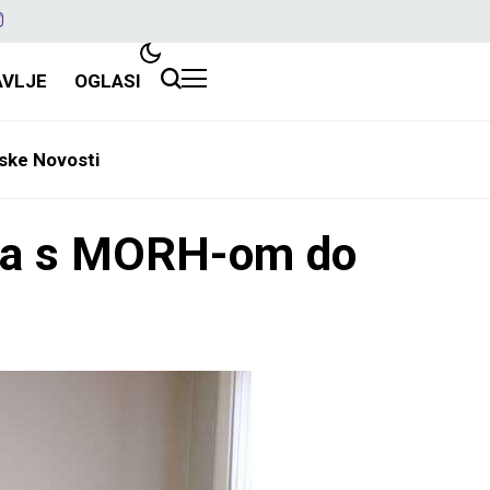
AVLJE
OGLASI
ske Novosti
va s MORH-om do