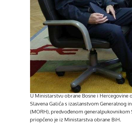
U Ministarstvu obrane Bosne i Hercegovine o
Slavena Galića s izaslanstvom Generalnog i
(MORH), predvođenom generalpukovnikom S
priopćeno je iz Ministarstva obrane BiH.