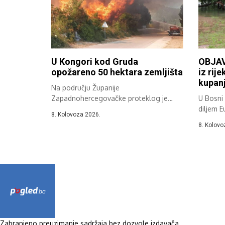
U Kongori kod Gruda
OBJAV
opožareno 50 hektara zemljišta
iz rije
kupanj
Na području Županije
Zapadnohercegovačke proteklog je
U Bosni i
dana zabilježeno više požara na
diljem E
8. Kolovoza 2026.
otvorenom,...
8. Kolovo
Zabranjeno preuzimanje sadržaja bez dozvole izdavača.