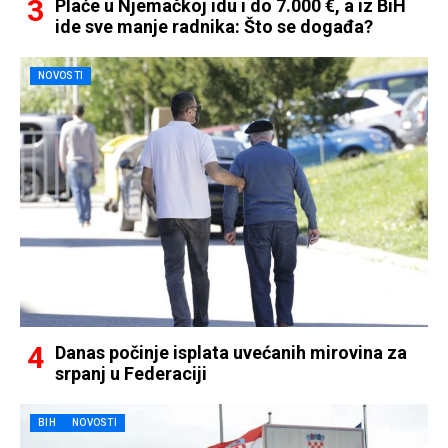
Plaće u Njemačkoj idu i do 7.000 €, a iz BiH
ide sve manje radnika: Što se događa?
NOVOSTI
Danas počinje isplata uvećanih mirovina za
srpanj u Federaciji
BIH
NOVOSTI