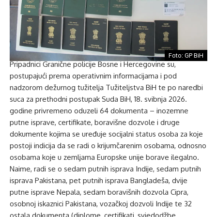
Foto: GP BiH
Pripadnici Granične policije Bosne i Hercegovine su,
postupajući prema operativnim informacijama i pod
nadzorom dežurnog tužitelja Tužiteljstva BiH te po naredbi
suca za prethodni postupak Suda BiH, 18. svibnja 2026.
godine privremeno oduzeli 64 dokumenta – inozemne
putne isprave, certifikate, boravišne dozvole i druge
dokumente kojima se uređuje socijalni status osoba za koje
postoji indicija da se radi o krijumčarenim osobama, odnosno
osobama koje u zemljama Europske unije borave ilegalno.
Naime, radi se o sedam putnih isprava Indije, sedam putnih
isprava Pakistana, pet putnih isprava Bangladeša, dvije
putne isprave Nepala, sedam boravišnih dozvola Cipra,
osobnoj iskaznici Pakistana, vozačkoj dozvoli Indije te 32
ostala dokumenta (diplome, certifikati, svjedodžbe,