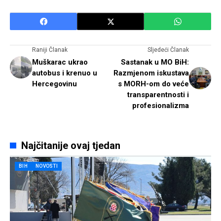
Raniji Članak
Sljedeći Članak
Muškarac ukrao
Sastanak u MO BiH:
autobus i krenuo u
Razmjenom iskustava
Hercegovinu
s MORH-om do veće
transparentnosti i
profesionalizma
Najčitanije ovaj tjedan
BIH
NOVOSTI