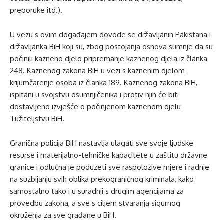
preporuke itd.).
U vezu s ovim događajem dovode se državljanin Pakistana i
državljanka BiH koji su, zbog postojanja osnova sumnje da su
počinili kazneno djelo pripremanje kaznenog djela iz članka
248. Kaznenog zakona BiH u vezi s kaznenim djelom
krijumčarenje osoba iz članka 189. Kaznenog zakona BiH,
ispitani u svojstvu osumnjičenika i protiv njih će biti
dostavljeno izvješće o počinjenom kaznenom djelu
Tužiteljstvu BiH.
Granična policija BiH nastavlja ulagati sve svoje ljudske
resurse i materijalno-tehničke kapacitete u zaštitu državne
granice i odlučna je poduzeti sve raspoložive mjere i radnje
na suzbijanju svih oblika prekograničnog kriminala, kako
samostalno tako i u suradnji s drugim agencijama za
provedbu zakona, a sve s ciljem stvaranja sigurnog
okruženja za sve građane u BiH.