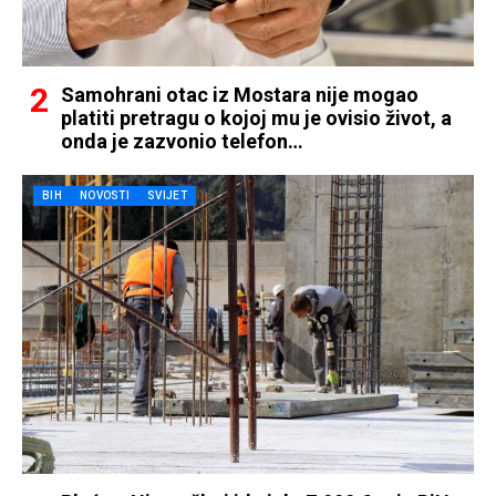
Samohrani otac iz Mostara nije mogao
platiti pretragu o kojoj mu je ovisio život, a
onda je zazvonio telefon…
BIH
NOVOSTI
SVIJET