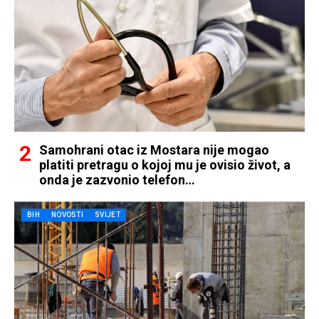
Samohrani otac iz Mostara nije mogao
platiti pretragu o kojoj mu je ovisio život, a
onda je zazvonio telefon…
BIH
NOVOSTI
SVIJET