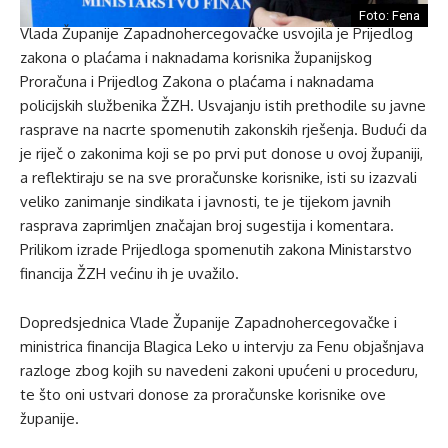
Foto: Fena
Vlada Županije Zapadnohercegovačke usvojila je Prijedlog
zakona o plaćama i naknadama korisnika županijskog
Proračuna i Prijedlog Zakona o plaćama i naknadama
policijskih službenika ŽZH. Usvajanju istih prethodile su javne
rasprave na nacrte spomenutih zakonskih rješenja. Budući da
je riječ o zakonima koji se po prvi put donose u ovoj županiji,
a reflektiraju se na sve proračunske korisnike, isti su izazvali
veliko zanimanje sindikata i javnosti, te je tijekom javnih
rasprava zaprimljen značajan broj sugestija i komentara.
Prilikom izrade Prijedloga spomenutih zakona Ministarstvo
financija ŽZH većinu ih je uvažilo.
Dopredsjednica Vlade Županije Zapadnohercegovačke i
ministrica financija Blagica Leko u intervju za Fenu objašnjava
razloge zbog kojih su navedeni zakoni upućeni u proceduru,
te što oni ustvari donose za proračunske korisnike ove
županije.