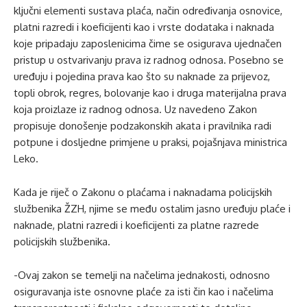
ključni elementi sustava plaća, način određivanja osnovice,
platni razredi i koeficijenti kao i vrste dodataka i naknada
koje pripadaju zaposlenicima čime se osigurava ujednačen
pristup u ostvarivanju prava iz radnog odnosa. Posebno se
uređuju i pojedina prava kao što su naknade za prijevoz,
topli obrok, regres, bolovanje kao i druga materijalna prava
koja proizlaze iz radnog odnosa. Uz navedeno Zakon
propisuje donošenje podzakonskih akata i pravilnika radi
potpune i dosljedne primjene u praksi, pojašnjava ministrica
Leko.
Kada je riječ o Zakonu o plaćama i naknadama policijskih
službenika ŽZH, njime se među ostalim jasno uređuju plaće i
naknade, platni razredi i koeficijenti za platne razrede
policijskih službenika.
-Ovaj zakon se temelji na načelima jednakosti, odnosno
osiguravanja iste osnovne plaće za isti čin kao i načelima