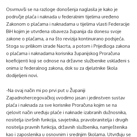
Osvrnuvši se na razloge donošenja naglasila je kako je
područje plaća i naknada u federalnim tijelima uređeno
Zakonom o plaćama i naknadama u tijelima vlasti Federacije
BiH kojim je utvrđena obaveza županija da donesu svoje
zakone o plaćama, a na što revizija kontinuirano podsjeća.
Stoga su prilikom izrade Nacrta, a potom i Prijedloga zakona
o plaćama i naknadama korisnika županijskog Proračuna
koeficijenti koji se odnose na državne službenike usklađeni s
onima iz federalnog zakona, dok su za djelatnike škola
dodijeljeni novi.
-Na ovaj način mi po prvi put u Županiji
Zapadnohercegovačkoj uvodimo jasan i jedinstven sustav
plaća i naknada za sve korisnike Proračuna kojim se na
cjelovit način uređuju plaće i naknade izabranih dužnosnika,
nositelja izvršnih funkcija, savjetnika, pravobranitelja i drugih
nositelja pravnih funkcija, državnih službenika, namještenika
kao i zaposlenika u osnovnim i srednjim školama. Utvrđuju se