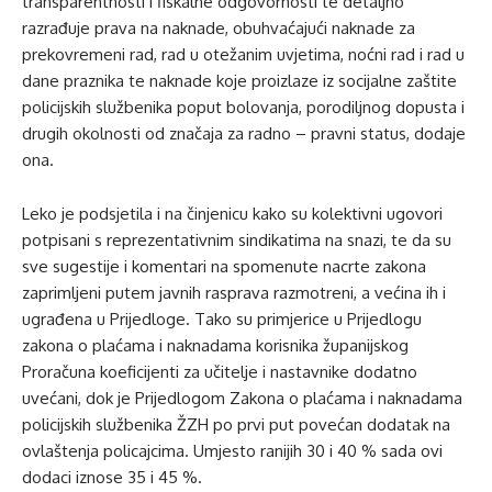
transparentnosti i fiskalne odgovornosti te detaljno
razrađuje prava na naknade, obuhvaćajući naknade za
prekovremeni rad, rad u otežanim uvjetima, noćni rad i rad u
dane praznika te naknade koje proizlaze iz socijalne zaštite
policijskih službenika poput bolovanja, porodiljnog dopusta i
drugih okolnosti od značaja za radno – pravni status, dodaje
ona.
Leko je podsjetila i na činjenicu kako su kolektivni ugovori
potpisani s reprezentativnim sindikatima na snazi, te da su
sve sugestije i komentari na spomenute nacrte zakona
zaprimljeni putem javnih rasprava razmotreni, a većina ih i
ugrađena u Prijedloge. Tako su primjerice u Prijedlogu
zakona o plaćama i naknadama korisnika županijskog
Proračuna koeficijenti za učitelje i nastavnike dodatno
uvećani, dok je Prijedlogom Zakona o plaćama i naknadama
policijskih službenika ŽZH po prvi put povećan dodatak na
ovlaštenja policajcima. Umjesto ranijih 30 i 40 % sada ovi
dodaci iznose 35 i 45 %.