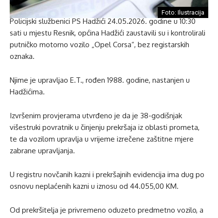
Foto: Ilustracija
Policijski službenici PS Hadžići 24.05.2026. godine u 10:30
sati u mjestu Resnik, općina Hadžići zaustavili su i kontrolirali
putničko motorno vozilo „Opel Corsa“, bez registarskih
oznaka.
Njime je upravljao E.T., rođen 1988. godine, nastanjen u
Hadžićima.
Izvršenim provjerama utvrđeno je da je 38-godišnjak
višestruki povratnik u činjenju prekršaja iz oblasti prometa,
te da vozilom upravlja u vrijeme izrečene zaštitne mjere
zabrane upravljanja.
U registru novčanih kazni i prekršajnih evidencija ima dug po
osnovu neplaćenih kazni u iznosu od 44.055,00 KM.
Od prekršitelja je privremeno oduzeto predmetno vozilo, a