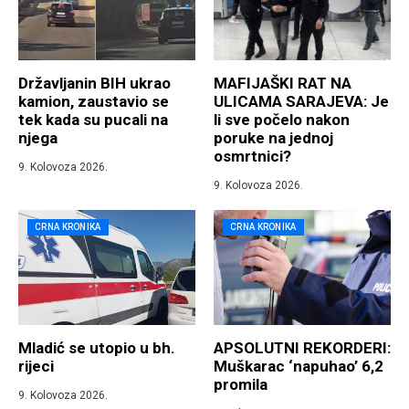
Državljanin BIH ukrao
MAFIJAŠKI RAT NA
kamion, zaustavio se
ULICAMA SARAJEVA: Je
tek kada su pucali na
li sve počelo nakon
njega
poruke na jednoj
osmrtnici?
9. Kolovoza 2026.
9. Kolovoza 2026.
CRNA KRONIKA
CRNA KRONIKA
Mladić se utopio u bh.
APSOLUTNI REKORDERI:
rijeci
Muškarac ‘napuhao’ 6,2
promila
9. Kolovoza 2026.