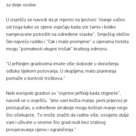
za dvije osobe.
U izvješću se navodi da je mjesto na ljestvici “manje važno
od toga kako se cijene osjećaju kada ste tamo i koliko
namjeravate potrošiti na određene stavke”. Smještaj obično
čini najveću razliku i “čak i male promjene” u cijenama hotela
mogu “pomaknuti ukupni trošak” kratkog odmora.
“U jeftinijim gradovima imate više slobode u donošenju
odluka tijekom putovanja. U skupljima, malo planiranja
pomaže u kontroli troškova.”
Neki europski gradovi su “osjetno jeftiniji kada stignete”,
navodi se u izvješću. “Jelo vani košta manje, javni prijevoz je
pristupačan, a određene atrakcije mogu koštati manje nego
što očekujete. To može značiti da radite više, ostajete dulje
vani i uživate u onome što grad nudi bez stalnog
provjeravanja cijena i ograničenja.”