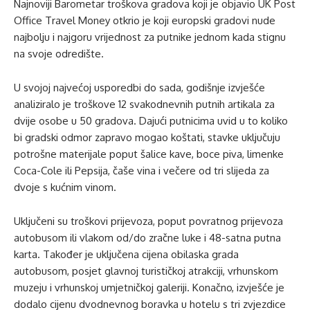
Najnoviji Barometar troškova gradova koji je objavio UK Post
Office Travel Money otkrio je koji europski gradovi nude
najbolju i najgoru vrijednost za putnike jednom kada stignu
na svoje odredište.
U svojoj najvećoj usporedbi do sada, godišnje izvješće
analiziralo je troškove 12 svakodnevnih putnih artikala za
dvije osobe u 50 gradova. Dajući putnicima uvid u to koliko
bi gradski odmor zapravo mogao koštati, stavke uključuju
potrošne materijale poput šalice kave, boce piva, limenke
Coca-Cole ili Pepsija, čaše vina i večere od tri slijeda za
dvoje s kućnim vinom.
Uključeni su troškovi prijevoza, poput povratnog prijevoza
autobusom ili vlakom od/do zračne luke i 48-satna putna
karta. Također je uključena cijena obilaska grada
autobusom, posjet glavnoj turističkoj atrakciji, vrhunskom
muzeju i vrhunskoj umjetničkoj galeriji. Konačno, izvješće je
dodalo cijenu dvodnevnog boravka u hotelu s tri zvjezdice