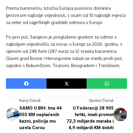
Prema barometru, Istočna Europa ponovno dominira
ljestvicom najbolje vrijednosti, s osam od 10 najboljih mjesta
za neke od najjeftinijih gradskih odmora u Europi.
Po prvi put, Sarajevo je proglašeno gradom za odmor s
najboljom vrijednošću za novac u Europi za 2026. godinu, s
cijenom od 248 funti (287 eura) za 12-stavka barometra.
Glavni grad Bosne i Hercegovine nalazi se među prvih pet,
zajedno s Bukureštom, Tiranom, Beogradom i Trenčinom.
Raniji Članak
Sljedeći Članak
SAMO U BIH: Ima 44
U Federaciji 28 905
055 KM neplaćenih
tvrtki, imali promet
kazni, policija mu
72,3 milijarde maraka i
uzela Corsu
4,9 milijardi KM dobiti