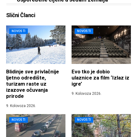
Slični Članci
NOVOSTI
NOVOSTI
Blidinje sve privlačnije
Evo tko je dobio
ljetno odredište,
ulaznice za film ‘Izlaz iz
turizam raste uz
igre’
izazove očuvanja
9. Kolovoza 2026.
prirode
9. Kolovoza 2026.
NOVOSTI
NOVOSTI