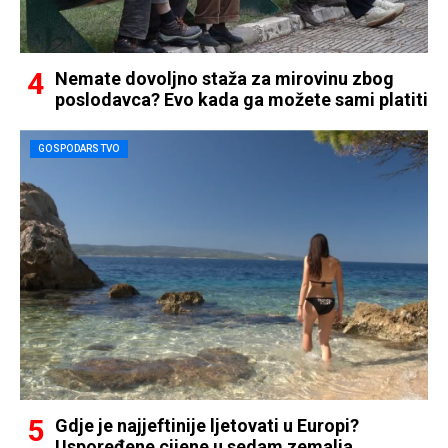
Nemate dovoljno staža za mirovinu zbog
poslodavca? Evo kada ga možete sami platiti
GOSPODARSTVO
Gdje je najjeftinije ljetovati u Europi?
Uspoređene cijene u sedam zemalja