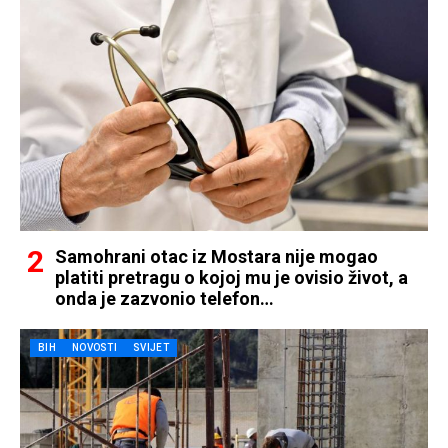
Samohrani otac iz Mostara nije mogao
platiti pretragu o kojoj mu je ovisio život, a
onda je zazvonio telefon…
BIH
NOVOSTI
SVIJET