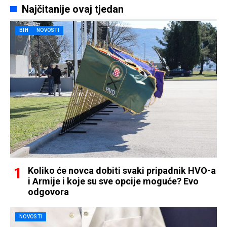
Najčitanije ovaj tjedan
BIH
NOVOSTI
Koliko će novca dobiti svaki pripadnik HVO-a
i Armije i koje su sve opcije moguće? Evo
odgovora
NOVOSTI