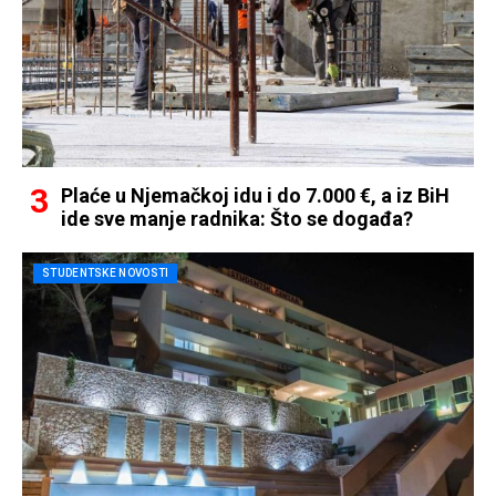
Plaće u Njemačkoj idu i do 7.000 €, a iz BiH
ide sve manje radnika: Što se događa?
STUDENTSKE NOVOSTI