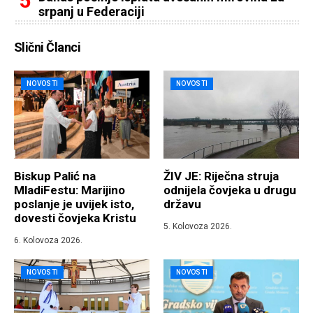
srpanj u Federaciji
Slični Članci
NOVOSTI
NOVOSTI
Biskup Palić na
ŽIV JE: Riječna struja
MladiFestu: Marijino
odnijela čovjeka u drugu
poslanje je uvijek isto,
državu
dovesti čovjeka Kristu
5. Kolovoza 2026.
6. Kolovoza 2026.
NOVOSTI
NOVOSTI