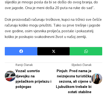
slijedilo je mnogo posla da bi se došlo do ovog branja, do
ove jagode. Ona je meni došla 20 puta na ruke do sad”.
Dok proizvođači računaju troškove, kupci na tržnici sve češće
računaju koliko mogu priuštiti. Tako su prve trešnje i jagode
ove godine, osim vjesnika proljeća, postale i pokazatelj
koliko je poskupio svakodnevni život u našoj zemlji.
Raniji Članak
Sljedeći Članak
Vozač usmrtio
Pinjuh: Pred nama je
djevojku na
neizvjesna turistička
pješačkom prijelazu i
sezona, ali cijene u
pobjegao
Ljubuškom trebale bi
ostati stabilne