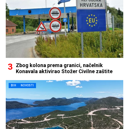
Zbog kolona prema granici, načelnik
Konavala aktivirao Stožer Civilne zaštite
BIH
NOVOSTI