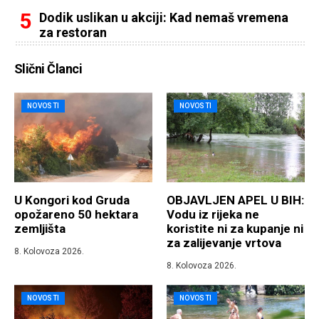
Dodik uslikan u akciji: Kad nemaš vremena
za restoran
Slični Članci
NOVOSTI
NOVOSTI
U Kongori kod Gruda
OBJAVLJEN APEL U BIH:
opožareno 50 hektara
Vodu iz rijeka ne
zemljišta
koristite ni za kupanje ni
za zalijevanje vrtova
8. Kolovoza 2026.
8. Kolovoza 2026.
NOVOSTI
NOVOSTI