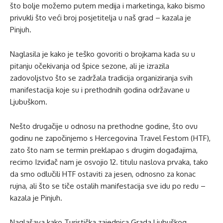
što bolje možemo putem medija i marketinga, kako bismo
privukli što veći broj posjetitelja u naš grad – kazala je
Pinjuh.
Naglasila je kako je teško govoriti o brojkama kada su u
pitanju očekivanja od špice sezone, ali je izrazila
zadovoljstvo što se zadržala tradicija organiziranja svih
manifestacija koje su i prethodnih godina održavane u
Ljubuškom.
Nešto drugačije u odnosu na prethodne godine, što ovu
godinu ne započinjemo s Hercegovina Travel Festom (HTF),
zato što nam se termin preklapao s drugim događajima,
recimo Izviđač nam je osvojio 12. titulu naslova prvaka, tako
da smo odlučili HTF ostaviti za jesen, odnosno za konac
rujna, ali što se tiče ostalih manifestacija sve idu po redu –
kazala je Pinjuh.
Naglašava kako Turistička zajednica Grada Ljubuškog