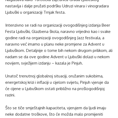
nastavlja i dalje pružati podršku Udruzi vinara i vinogradara
Ljubuški u organizaciji Trnjak festa.
Intenzivno se radi na organizaciji ovogodišnjeg izdanja Beer
Festa Ljubuški, Glazbena škola, naravno vrijedno kao i svake
godine radi na organizaciji ovogodišnjeg Jazz festivala, a
naravno već imamo u planu neke promjene za Advent u
Ljubuškom. Detaljnije o tome bih nekom drugom prilikom, ali
nadam se da ove godine Advent u Ljubuški dolazi u nekom
novijem, svježijem izdanju – kazala je Pinjuh.
Unatoč trenutnoj globalnoj situaciji, oružanim sukobima,
energetskoj krizi i inflaciji u cijelom svijetu, Pinjuh vjeruje da
će cijene u Ljubuškom ostati približno na prošlogodišnjoj
razini.
Što se tiče smještajnih kapaciteta, vjerujem da ljudi imaju
neke dodatne troškove, što će možda malo promijeniti