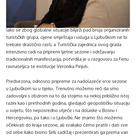
Iako se zbog globalne situacije bilježi pad broja organiziranih
turističkih grupa, cijene smještaja i usluga u Ljubuškom ne bi
trebale drastično rasti, a Turistička zajednica ovog grada
intenzivno radi na pripremi ljetne sezone i održavanju
tradicionalnih manifestacija, potvrdila je u razgovoru za Fenu
ravnateljica te institucije Veronika Pinjuh.
Predsezona, odnosno pripreme za nadolazeće srce sezone
u Ljubuškom su u tijeku. Trenutno možemo reći da smo
zadovoljni s obzirom na to da stojimo na nekoj približno istoj
razini kao i prethodnih godina, gledajući geopolitičku situaciju
u svijetu, što neposredno utječe i na dolaske u Bosnu i
Hercegovinu, pa tako i u Ljubuški. Ne znamo što možemo
očekivati do kraja sezone, ali svakako ćemo pratiti i dati sve
od sebe kako bismo širili sadržaj i prezentirati ga prema van