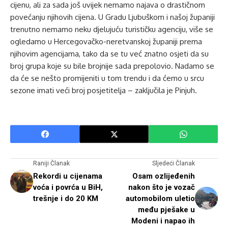
cijenu, ali za sada još uvijek nemamo najava o drastičnom
povećanju njihovih cijena. U Gradu Ljubuškom i našoj županiji
trenutno nemamo neku djelujuću turističku agenciju, više se
ogledamo u Hercegovačko-neretvanskoj županiji prema
njihovim agencijama, tako da se tu već znatno osjeti da su
broj grupa koje su bile brojnije sada prepolovio. Nadamo se
da će se nešto promijeniti u tom trendu i da ćemo u srcu
sezone imati veći broj posjetitelja – zaključila je Pinjuh.
Raniji Članak
Sljedeći Članak
Rekordi u cijenama
Osam ozlijeđenih
voća i povrća u BiH,
nakon što je vozač
trešnje i do 20 KM
automobilom uletio
među pješake u
Modeni i napao ih