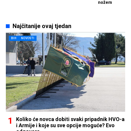
nožem
Najčitanije ovaj tjedan
BIH
NOVOSTI
Koliko će novca dobiti svaki pripadnik HVO-a
i Armije i koje su sve opcije moguće? Evo