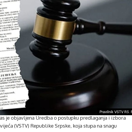
Pravilnik VSTV RS. F
s je objavljena Uredba o postupku predlaganja i izbora
 vijeća (VSTV) Republike Srpske, koja stupa na snagu