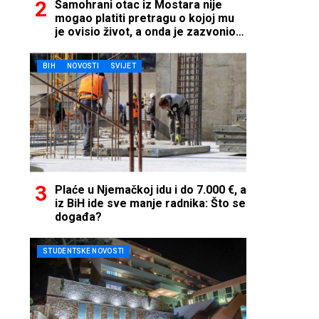
Samohrani otac iz Mostara nije
mogao platiti pretragu o kojoj mu
je ovisio život, a onda je zazvonio
telefon…
BIH
NOVOSTI
SVIJET
Plaće u Njemačkoj idu i do 7.000 €, a
iz BiH ide sve manje radnika: Što se
događa?
STUDENTSKE NOVOSTI