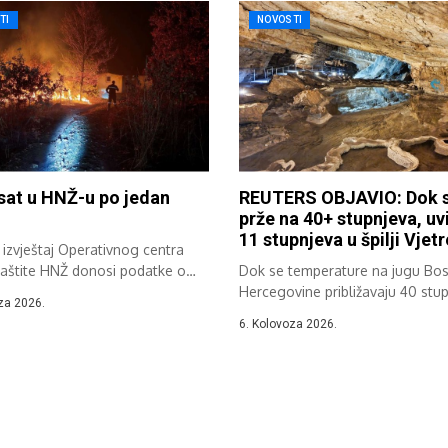
TI
NOVOSTI
sat u HNŽ-u po jedan
REUTERS OBJAVIO: Dok se
prže na 40+ stupnjeva, uvi
11 stupnjeva u špilji Vjetr
i izvještaj Operativnog centra
zaštite HNŽ donosi podatke o
Dok se temperature na jugu Bos
 u...
Hercegovine približavaju 40 stu
za 2026.
Celzija,...
6. Kolovoza 2026.