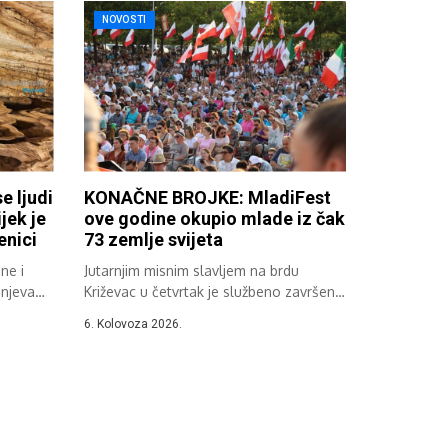
NOVOSTI
 ljudi
KONAČNE BROJKE: MladiFest
jek je
ove godine okupio mlade iz čak
enici
73 zemlje svijeta
ne i
Jutarnjim misnim slavljem na brdu
pnjeva
Križevac u četvrtak je službeno završen
37....
6. Kolovoza 2026.