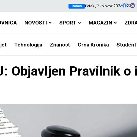
Petak , 7 kolovoz 2026
Danas
OVNICA
NOVOSTI
SPORT
MAGAZIN
ZDR
jet
Tehnologija
Znanost
Crna Kronika
Student
Objavljen Pravilnik o i