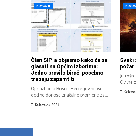
NOVOSTI
NOVOS
Član SIP-a objasnio kako će se
Svaki 
glasati na Općim izborima:
požar
Jedno pravilo birači posebno
Jutrošnj
trebaju zapamtiti
Civilne 
Opći izbori u Bosni i Hercegovini ove
požarima
7. Kolovo
godine donose značajne promjene za...
7. Kolovoza 2026.