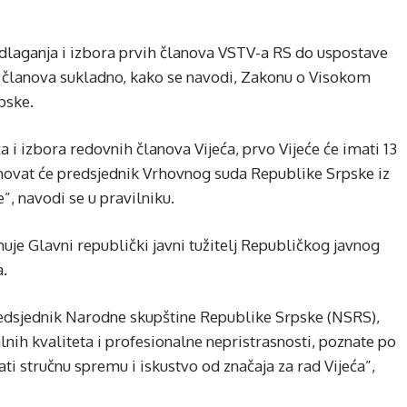
dlaganja i izbora prvih članova VSTV-a RS do uspostave
h članova sukladno, kako se navodi, Zakonu o Visokom
pske.
a i izbora redovnih članova Vijeća, prvo Vijeće će imati 13
enovat će predsjednik Vrhovnog suda Republike Srpske iz
, navodi se u pravilniku.
nuje Glavni republički javni tužitelj Republičkog javnog
a.
redsjednik Narodne skupštine Republike Srpske (NSRS),
lnih kvaliteta i profesionalne nepristrasnosti, poznate po
mati stručnu spremu i iskustvo od značaja za rad Vijeća”,